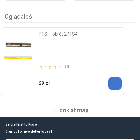
Oglądałeś
PTS — obrót 2PTS4
0
29 zł
Look at map
Be the First to Know.
Sign up for newsletter today !