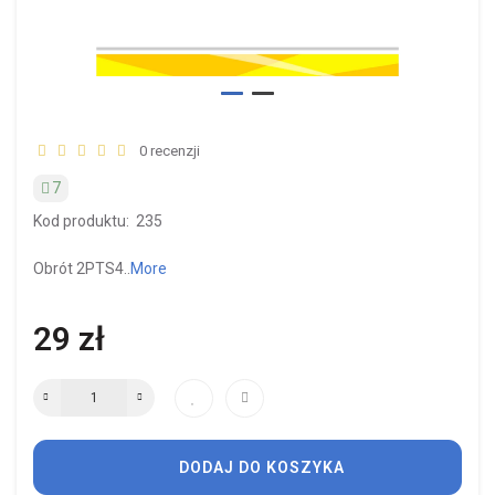
0 recenzji
7
Kod produktu:
235
Obrót 2PTS4..
More
29 zł
DODAJ DO KOSZYKA