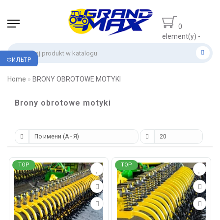
0
element(y) -
0 zł
ФИЛЬТР
Home
BRONY OBROTOWE MOTYKI
Brony obrotowe motyki
TOP
TOP