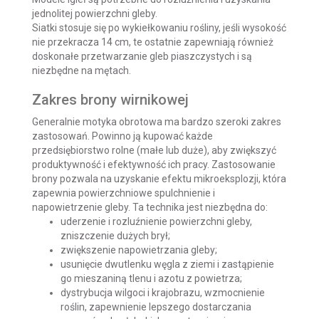
jednolitej powierzchni gleby.
Siatki stosuje się po wykiełkowaniu rośliny, jeśli wysokość
nie przekracza 14 cm, te ostatnie zapewniają również
doskonałe przetwarzanie gleb piaszczystych i są
niezbędne na mętach.
Zakres brony wirnikowej
Generalnie motyka obrotowa ma bardzo szeroki zakres
zastosowań. Powinno ją kupować każde
przedsiębiorstwo rolne (małe lub duże), aby zwiększyć
produktywność i efektywność ich pracy. Zastosowanie
brony pozwala na uzyskanie efektu mikroeksplozji, która
zapewnia powierzchniowe spulchnienie i
napowietrzenie gleby. Ta technika jest niezbędna do:
uderzenie i rozluźnienie powierzchni gleby,
zniszczenie dużych brył;
zwiększenie napowietrzania gleby;
usunięcie dwutlenku węgla z ziemi i zastąpienie
go mieszaniną tlenu i azotu z powietrza;
dystrybucja wilgoci i krajobrazu, wzmocnienie
roślin, zapewnienie lepszego dostarczania