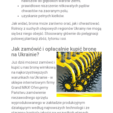
nawozów do głębokich warstw ziemi;
prawidłowe niszczenie nitkowatych pędów
chwastów na zaoranym polu;
uzyskanie pełnych kiełków.
Jak widać, brona może zarówno orać, jak i chwastować.
Rolnicy z suchych stepowych regionów Ukrainy nie mogą
się bez niego obejść. Stosowany głównie do pielęgnacji
polowej plantacji zbóż, tytoniu i soi.
Jak zamówić i opłacalnie kupić bronę
na Ukrainie?
Już dziś możesz zamówić i
kupić u nas bronę wirnikową
na najkorzystniejszych
warunkach na Ukrainie - w
sklepie internetowym firmy
Grand MAX! Oferujemy
Państwu zamówienie
niezawodnego sprzętu
wyprodukowanego w zakładzie produkcyjnym
działającym według najnowszych
technologii i ze
staranną kontrolą jakości na wszystkich etapach.