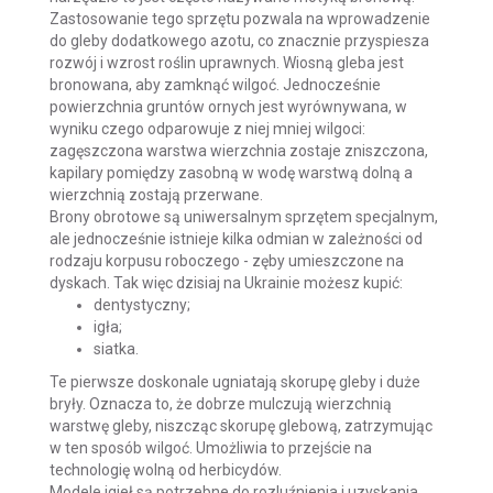
Zastosowanie tego sprzętu pozwala na wprowadzenie
do gleby dodatkowego azotu, co znacznie przyspiesza
rozwój i wzrost roślin uprawnych. Wiosną gleba jest
bronowana, aby zamknąć wilgoć. Jednocześnie
powierzchnia gruntów ornych jest wyrównywana, w
wyniku czego odparowuje z niej mniej wilgoci:
zagęszczona warstwa wierzchnia zostaje zniszczona,
kapilary pomiędzy zasobną w wodę warstwą dolną a
wierzchnią zostają przerwane.
Brony obrotowe są uniwersalnym sprzętem specjalnym,
ale jednocześnie istnieje kilka odmian w zależności od
rodzaju korpusu roboczego - zęby umieszczone na
dyskach. Tak więc dzisiaj na Ukrainie możesz kupić:
dentystyczny;
igła;
siatka.
Te pierwsze doskonale ugniatają skorupę gleby i duże
bryły. Oznacza to, że dobrze mulczują wierzchnią
warstwę gleby, niszcząc skorupę glebową, zatrzymując
w ten sposób wilgoć. Umożliwia to przejście na
technologię wolną od herbicydów.
Modele igieł są potrzebne do rozluźnienia i uzyskania