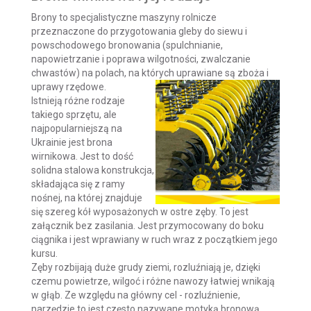
Brony to specjalistyczne maszyny rolnicze
przeznaczone do przygotowania gleby do siewu i
powschodowego bronowania (spulchnianie,
napowietrzanie i poprawa wilgotności, zwalczanie
chwastów) na polach, na których uprawiane są zboża i
uprawy rzędowe.
Istnieją różne rodzaje
takiego sprzętu, ale
najpopularniejszą na
Ukrainie jest brona
wirnikowa. Jest to dość
solidna stalowa konstrukcja,
składająca się z ramy
nośnej, na której znajduje
się szereg kół wyposażonych w ostre zęby. To jest
załącznik bez zasilania. Jest przymocowany do boku
ciągnika i jest wprawiany w ruch wraz z początkiem jego
kursu.
Zęby rozbijają duże grudy ziemi, rozluźniają je, dzięki
czemu powietrze, wilgoć i różne nawozy łatwiej wnikają
w głąb. Ze względu na główny cel - rozluźnienie,
narzędzie to jest często nazywane motyką bronową.