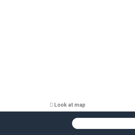
ontaktuj się z nami, aby znaleźć idealne części do ładoware
lnym stanie dzięki naszym częściom zamiennym od profes
Look at map