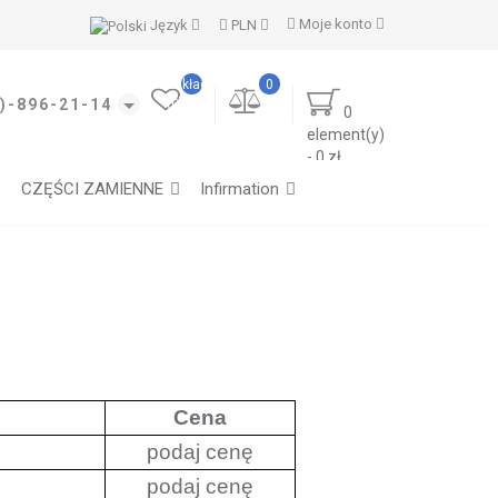
Moje konto
Język
PLN
Moje
zakładki
0
(0)
)-896-21-14
0
element(y)
- 0 zł
CZĘŚCI ZAMIENNE
Infirmation
Cena
podaj cenę
podaj cenę