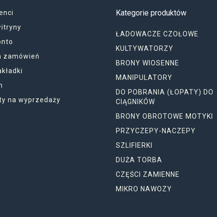
Kategorie produktów
enci
itryny
ŁADOWACZE CZOŁOWE
onto
KULTYWATORZY
ia zamówień
BRONY WIOSENNE
akładki
MANIPULATORY
n
DO POBRANIA (ŁOPATY) DO
ty na wyprzedaży
CIĄGNIKÓW
BRONY OBROTOWE MOTYKI
PRZYCZEPY-NACZEPY
SZLIFIERKI
DUŻA TORBA
CZĘŚCI ZAMIENNE
MIKRO NAWOZY