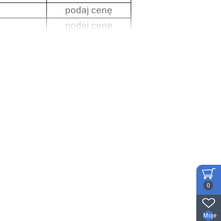
podaj cenę
podaj cenę
podaj cenę
podaj cenę
podaj cenę
podaj cenę
podaj cenę
podaj cenę
podaj cenę
podaj cenę
podaj cenę
podaj cenę
0
waczy czołowych, które zapewnią
czych. Odwiedź naszą stronę internetową
Moje