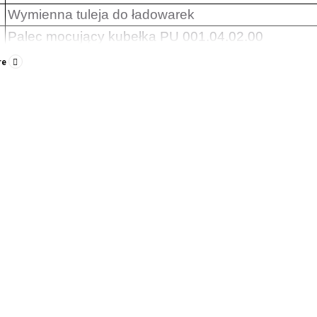
Wymienna tuleja do ładowarek
Palec mocujący kubełka PU 001.04.02.00
Palec 143 mm PU 001.13.00.00
re
Przód PU 001.12.00.00
Przód PU 001.15.00.00
Przód PU 001.12.00.00-01
Palec 115 PU 001.13.00.00
Palec (F40 z gwintem) PU 001.14.00.00
Palec mocujący PU 001.11.00.00
Palec 163 mm PU 001.13.00-02
Kołek M20x1020 mm PU 001.00.00.01
Kołek M16x230 mm PU 001.00.00.02
emy szeroką gamę oryginalnych części zamiennych do łado
odność, wydajność i długą żywotność Twoich maszyn rolni