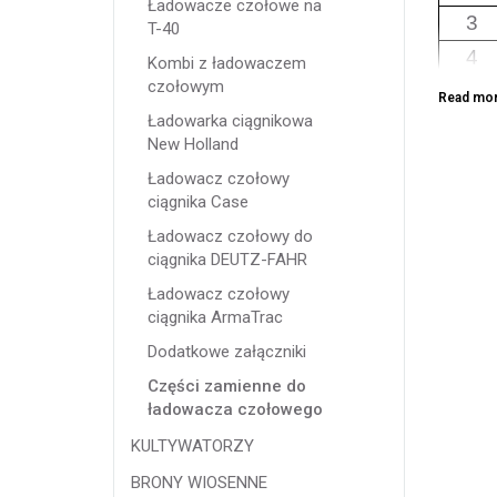
Ładowacze czołowe na
3
T-40
4
Kombi z ładowaczem
czołowym
5
Read mo
Ładowarka ciągnikowa
6
New Holland
7
Ładowacz czołowy
8
ciągnika Case
9
Ładowacz czołowy do
ciągnika DEUTZ-FAHR
10
Ładowacz czołowy
11
ciągnika ArmaTrac
12
Dodatkowe załączniki
13
Części zamienne do
14
ładowacza czołowego
KULTYWATORZY
Oferuj
niezaw
BRONY WIOSENNE