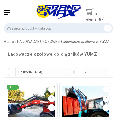
0
element(y) -
0 zł
Home
ŁADOWACZE CZOŁOWE
Ładowacze czołowe w YuMZ
Ładowacze czołowe do ciągników YUMZ
TOP