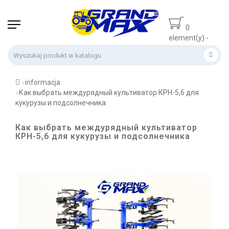
0
element(y) -
0 zł
informacja
Как выбрать междурядный культиватор КРН-5,6 для
кукурузы и подсолнечника
Как выбрать междурядный культиватор
КРН-5,6 для кукурузы и подсолнечника