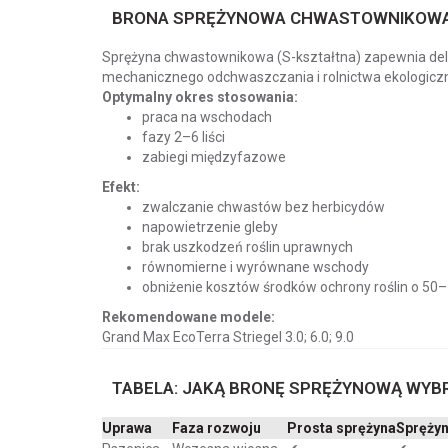
BRONA SPRĘŻYNOWA CHWASTOWNIKOWA:
Sprężyna chwastownikowa (S-kształtna) zapewnia delik
mechanicznego odchwaszczania i rolnictwa ekologicz
Optymalny okres stosowania:
praca na wschodach
fazy 2–6 liści
zabiegi międzyfazowe
Efekt:
zwalczanie chwastów bez herbicydów
napowietrzenie gleby
brak uszkodzeń roślin uprawnych
równomierne i wyrównane wschody
obniżenie kosztów środków ochrony roślin o 50
Rekomendowane modele:
Grand Max EcoTerra Striegel 3.0; 6.0; 9.0
TABELA: JAKĄ BRONĘ SPRĘŻYNOWĄ WYBR
Uprawa
Faza rozwoju
Prosta sprężyna
Spręży