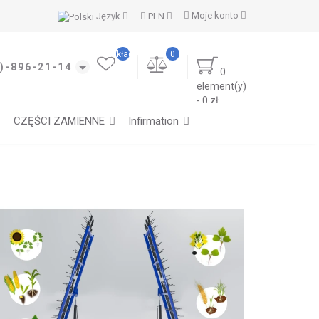
Moje konto
Język
PLN
Moje
zakładki
0
(0)
)-896-21-14
0
element(y)
- 0 zł
CZĘŚCI ZAMIENNE
Infirmation