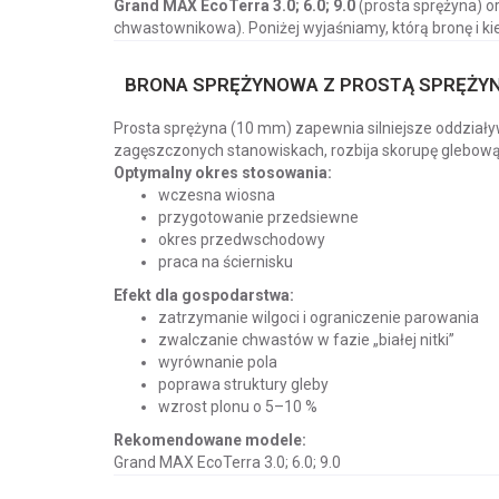
Grand MAX EcoTerra 3.0; 6.0; 9.0
(prosta sprężyna) o
chwastownikowa). Poniżej wyjaśniamy, którą bronę i ki
BRONA SPRĘŻYNOWA Z PROSTĄ SPRĘŻYN
Prosta sprężyna (10 mm) zapewnia silniejsze oddziały
zagęszczonych stanowiskach, rozbija skorupę glebową 
Optymalny okres stosowania:
wczesna wiosna
przygotowanie przedsiewne
okres przedwschodowy
praca na ściernisku
Efekt dla gospodarstwa:
zatrzymanie wilgoci i ograniczenie parowania
zwalczanie chwastów w fazie „białej nitki”
wyrównanie pola
poprawa struktury gleby
wzrost plonu o 5–10 %
Rekomendowane modele:
Grand MAX EcoTerra 3.0; 6.0; 9.0