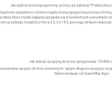
Jak wybrać bronę sprężynową: prostą czy zębową? Praktyczny p
zegółowo wyjaśniono różnice między broną sprężynową prostą a broną 
 także który model najlepiej sprawdzi się w konkretnych warunkach rol
tym przykłady modeli EcoTerra 3.0, 6.0 i 9.0, pomogą rolnikom dokonać
Jak dobrać sprężynę do brony sprężynowej: 10×400
orównanie sprężyn do bron wiosennych: wpływ długości sprężyny na gł
Rekomendacje od Grand Max Agro.