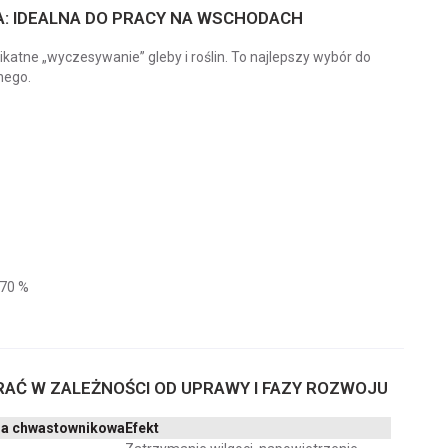
 IDEALNA DO PRACY NA WSCHODACH
atne „wyczesywanie” gleby i roślin. To najlepszy wybór do
nego.
–70 %
AĆ W ZALEŻNOŚCI OD UPRAWY I FAZY ROZWOJU
na chwastownikowa
Efekt