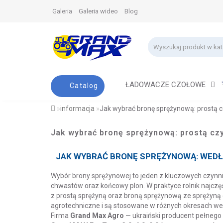
Galeria
Galeria wideo
Blog
ŁADOWACZE CZOŁOWE
Catalog
informacja
Jak wybrać bronę sprężynową: prostą c
Jak wybrać bronę sprężynową: prostą cz
JAK WYBRAĆ BRONĘ SPRĘŻYNOWĄ: WEDŁU
Wybór brony sprężynowej to jeden z kluczowych czynn
chwastów oraz końcowy plon. W praktyce rolnik najcz
z prostą sprężyną oraz broną sprężynową ze sprężyną 
agrotechniczne i są stosowane w różnych okresach wege
Firma
Grand Max Agro
— ukraiński producent pełnego c