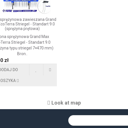
 sprężynowa zawieszana Grand
coTerra Striegel - Standart 9.0
(sprężyna prętowa)
ona sprężynowa Grand Max
Terra Striegel - Standart 9.0
ężyna typu striegel 7×470 mm)
Bron..
0 zł
DODAJ DO
KOSZYKA
Look at map