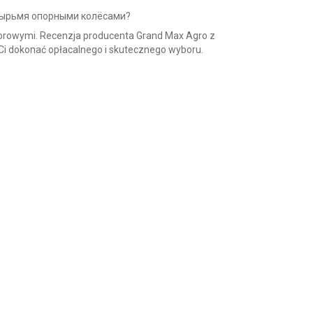
етырьмя опорными колёсами?
porowymi.
Recenzja producenta Grand Max Agro z
 dokonać opłacalnego i skutecznego wyboru.