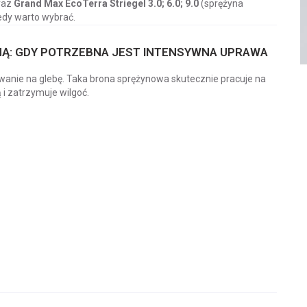
raz
Grand Max EcoTerra Striegel 3.0; 6.0; 9.0
(sprężyna
edy warto wybrać.
Ą: GDY POTRZEBNA JEST INTENSYWNA UPRAWA
wanie na glebę. Taka brona sprężynowa skutecznie pracuje na
i zatrzymuje wilgoć.