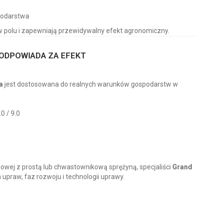
spodarstwa
w polu i zapewniają przewidywalny efekt agronomiczny.
ODPOWIADA ZA EFEKT
a
jest dostosowana do realnych warunków gospodarstw w
0 / 9.0
nowej z prostą lub chwastownikową sprężyną, specjaliści
Grand
praw, faz rozwoju i technologii uprawy.