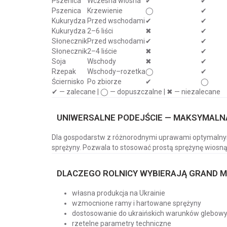
Pszenica
Wczesna wiosna
✔
✔
Pszenica
Krzewienie
◯
✔
Kukurydza
Przed wschodami
✔
✔
Kukurydza
2–6 liści
✖
✔
Słonecznik
Przed wschodami
✔
✔
Słonecznik
2–4 liście
✖
✔
Soja
Wschody
✖
✔
Rzepak
Wschody–rozetka
◯
✔
Ściernisko
Po zbiorze
✔
◯
✔ — zalecane | ◯ — dopuszczalne | ✖ — niezalecane
UNIWERSALNE PODEJŚCIE — MAKSYMALN
Dla gospodarstw z różnorodnymi uprawami optymalnym
sprężyny. Pozwala to stosować prostą sprężynę wiosną
DLACZEGO ROLNICY WYBIERAJĄ GRAND 
własna produkcja na Ukrainie
wzmocnione ramy i hartowane sprężyny
dostosowanie do ukraińskich warunków glebow
rzetelne parametry techniczne