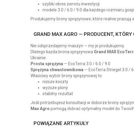
szybki okres zwrotu inwestycji
modele 3.0 / 6.0 / 9.0 dla każdego rozmiaru go
Produkujemy brony sprężynowe, które realnie pracują 
GRAND MAX AGRO — PRODUCENT, KTÓRY 
Nie odsprzedajemy maszyn — my je produkujemy.
Dlatego każda brona sprężynowa
Grand MAX EcoTerr
Ukrainie.
Prosta sprężyna
— EcoTerra 3.0 / 6.0 / 9.0
Sprężyna chwastownikowa
— EcoTerra Striegel 3.0 / 6.
Właściwy wybór brony sprężynowej to:
niższe koszty
wyższe plony
stabilny rezultat
Jeśli potrzebujesz konsultacji w doborze brony spręży
Max Agro
pomogą dobrać optymalny model do Twoich u
POWIĄZANE ARTYKUŁY