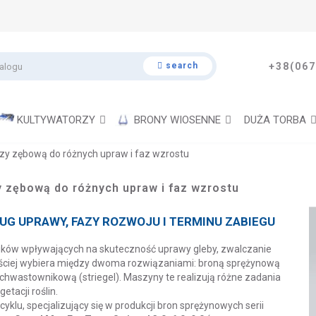
search
+38(067
KULTYWATORZY
BRONY WIOSENNE
DUŻA TORBA
zy zębową do różnych upraw i faz wzrostu
y zębową do różnych upraw i faz wzrostu
G UPRAWY, FAZY ROZWOJU I TERMINU ZABIEGU
ików wpływających na skuteczność uprawy gleby, zwalczanie
ęściej wybiera między dwoma rozwiązaniami: broną sprężynową
chwastownikową (striegel). Maszyny te realizują różne zadania
tacji roślin.
yklu, specjalizujący się w produkcji bron sprężynowych serii