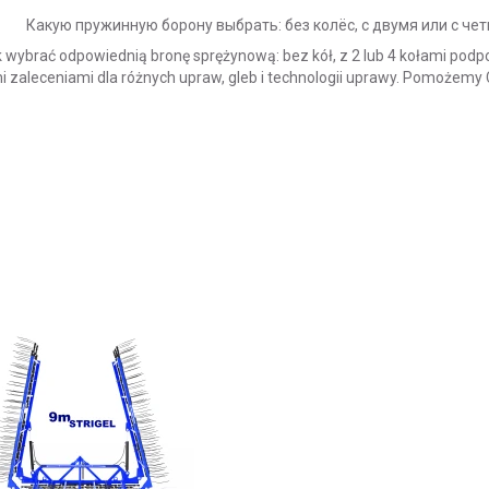
Какую пружинную борону выбрать: без колёс, с двумя или с ч
ak wybrać odpowiednią bronę sprężynową: bez kół, z 2 lub 4 kołami pod
 zaleceniami dla różnych upraw, gleb i technologii uprawy.
Pomożemy Ci