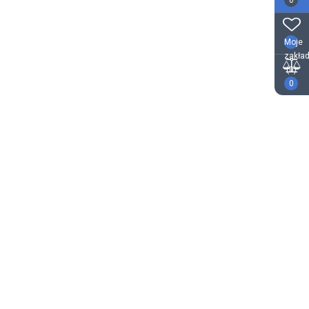
0
Moje
zakład
(0)
0