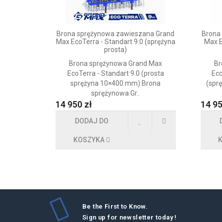
Brona sprężynowa zawieszana Grand
Brona
Max EcoTerra - Standart 9.0 (sprężyna
Max E
prosta)
Brona sprężynowa Grand Max
Br
EcoTerra - Standart 9.0 (prosta
Eco
sprężyna 10×400 mm) Brona
(spr
sprężynowa Gr..
14 950 zł
14 95
DODAJ DO
KOSZYKA
Be the First to Know.
Sign up for newsletter today !