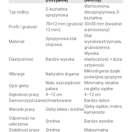
(Hiszpania)
(Włochy)
Wzmocniona,
S-kształtna
Typ redlicy
dwusprężynowa, S-
sprężynowa
kształtna
70×12 mm (grubość
30×30 mm (kwadrat
Profil / grubość
12 mm)
wzmocniony)
Stal
Sprężynowa stal
Materiał
wysokowytrzymała,
stopowa
grubościenna
Wysoka
Elastyczność
Bardzo wysoka
elastyczność + duża
sztywność
Mikrodrgania dzięki
Wibracje
Naturalne drgania
podwójnej sprężynie
Niski, oszczędność
Minimalny, idealna
Opór gleby
paliwa
na gleby ciężkie
Głębokość pracy
4–12 cm
4–12 cm
Samooczyszczanie
Umiarkowane
Bardzo dobre
Gleby ciężkie, mokre,
Warunki pracy
Gleby lekkie i średnie
kamieniste
Odporność na
Średnia
Bardzo wysoka
uderzenia
Stabilność pracy
Średnia
Maksymalna