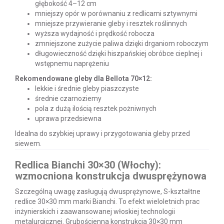
głębokość 4–12 cm
mniejszy opór w porównaniu z redlicami sztywnymi
mniejsze przywieranie gleby i resztek roślinnych
wyższa wydajność i prędkość robocza
zmniejszone zużycie paliwa dzięki drganiom roboczym
długowieczność dzięki hiszpańskiej obróbce cieplnej i
wstępnemu naprężeniu
Rekomendowane gleby dla Bellota 70×12:
lekkie i średnie gleby piaszczyste
średnie czarnoziemy
pola z dużą ilością resztek pożniwnych
uprawa przedsiewna
Idealna do szybkiej uprawy i przygotowania gleby przed
siewem.
Redlica Bianchi 30×30 (Włochy):
wzmocniona konstrukcja dwusprężynowa
Szczególną uwagę zasługują dwusprężynowe, S-kształtne
redlice 30×30 mm marki Bianchi. To efekt wieloletnich prac
inżynierskich i zaawansowanej włoskiej technologii
metalurgicznej. Grubościenna konstrukcja 30×30 mm