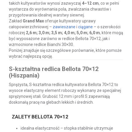
takich kultywatorów wynosi zazwyczaj
4–12 cm
, co w pełni
wystarcza do wyrównania pola, zwalczania chwastów i
przygotowania idealnej warstwy siewnej.
Zakład
Grand Max
oferuje kultywatory uprawy
całopowierzchniowej –
zawieszane
i
ciągane
– o szerokości
roboczej
2,6 m; 3,0 m; 3,5 m; 4,0 m; 5,0 m; 6,0 m
, które mogą
być wyposażone zarówno w redlice Bellota 70×12, jak i
wzmocnione redlice Bianchi 30×30.
Poniżej znajduje się szczegółowe porównanie, które pomoże
wybrać najlepszą opcję.
S-kształtna redlica Bellota 70×12
(Hiszpania)
Sprężysta, S-kształtna redlica kultywatora Bellota 70×12 to
wysoce elastyczny element roboczy wykonany ze specjalnej
sprężynowej stali. Grubość 12 mm i profil S zapewniają
doskonałą pracę na glebach lekkich i średnich.
ZALETY BELLOTA 70×12
idealna elastyczność – stopka stabilnie utrzymuje