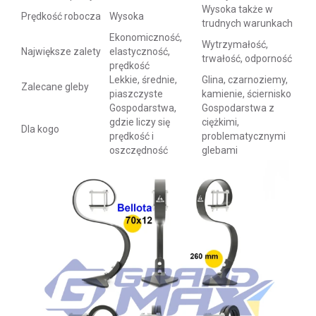
Wysoka także w
Prędkość robocza
Wysoka
trudnych warunkach
Ekonomiczność,
Wytrzymałość,
Największe zalety
elastyczność,
trwałość, odporność
prędkość
Lekkie, średnie,
Glina, czarnoziemy,
Zalecane gleby
piaszczyste
kamienie, ściernisko
Gospodarstwa,
Gospodarstwa z
gdzie liczy się
ciężkimi,
Dla kogo
prędkość i
problematycznymi
oszczędność
glebami