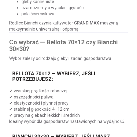
gleby kamieniste
czarnoziemy o wysokiej gęstości
pola ścierniskowe
Redlice Bianchi czynią kultywator
GRAND MAX
maszyną
maksymalnie uniwersalną i odporną.
Co wybrać — Bellota 70×12 czy Bianchi
30×30?
Wybór zależy od rodzaju gleby i zadań gospodarstwa.
BELLOTA 70×12 — WYBIERZ, JEŚLI
POTRZEBUJESZ:
✔ wysokiej prędkości roboczej
✔ oszczędności paliwa
✔ elastyczności i płynnej pracy
✔ stabilnej głębokości 4–12 cm
✔ pracy na glebach lekkich i średnich
Idealny wybór dla gospodarstw nastawionych na wydajność.
BIANCHI 30×30 — WYBIERZ, JEŚLI MASZ