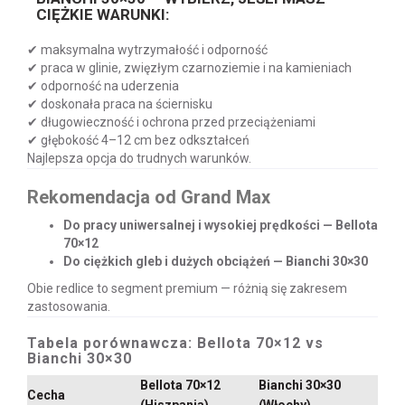
CIĘŻKIE WARUNKI:
✔ maksymalna wytrzymałość i odporność
✔ praca w glinie, zwięzłym czarnoziemie i na kamieniach
✔ odporność na uderzenia
✔ doskonała praca na ściernisku
✔ długowieczność i ochrona przed przeciążeniami
✔ głębokość 4–12 cm bez odkształceń
Najlepsza opcja do trudnych warunków.
Rekomendacja od Grand Max
Do pracy uniwersalnej i wysokiej prędkości — Bellota
70×12
Do ciężkich gleb i dużych obciążeń — Bianchi 30×30
Obie redlice to segment premium — różnią się zakresem
zastosowania.
Tabela porównawcza: Bellota 70×12 vs
Bianchi 30×30
Bellota 70×12
Bianchi 30×30
Cecha