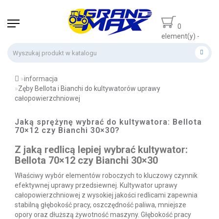
0
element(y) -
0 zł
informacja
Zęby Bellota i Bianchi do kultywatorów uprawy
całopowierzchniowej
Jaką sprężynę wybrać do kultywatora: Bellota
70×12 czy Bianchi 30×30?
Z jaką redlicą lepiej wybrać kultywator:
Bellota 70×12 czy Bianchi 30×30
Właściwy wybór elementów roboczych to kluczowy czynnik
efektywnej uprawy przedsiewnej. Kultywator uprawy
całopowierzchniowej z wysokiej jakości redlicami zapewnia
stabilną głębokość pracy, oszczędność paliwa, mniejsze
opory oraz dłuższą żywotność maszyny. Głębokość pracy