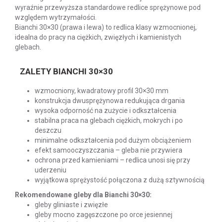
wyraźnie przewyższa standardowe redlice sprężynowe pod
względem wytrzymałości.
Bianchi 30×30 (prawa i lewa) to redlica klasy wzmocnionej,
idealna do pracy na ciężkich, zwięzłych i kamienistych
glebach.
ZALETY BIANCHI 30×30
wzmocniony, kwadratowy profil 30×30 mm
konstrukcja dwusprężynowa redukująca drgania
wysoka odporność na zużycie i odkształcenia
stabilna praca na glebach ciężkich, mokrych i po
deszczu
minimalne odkształcenia pod dużym obciążeniem
efekt samooczyszczania – gleba nie przywiera
ochrona przed kamieniami – redlica unosi się przy
uderzeniu
wyjątkowa sprężystość połączona z dużą sztywnością
Rekomendowane gleby dla Bianchi 30×30:
gleby gliniaste i zwięzłe
gleby mocno zagęszczone po orce jesiennej