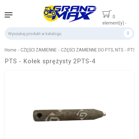
0
element(y) -
0 zł
Home
CZĘŚCI ZAMIENNE
CZĘŚCI ZAMIENNE DO PTS, NTS
PTS -
PTS - Kołek sprężysty 2PTS-4