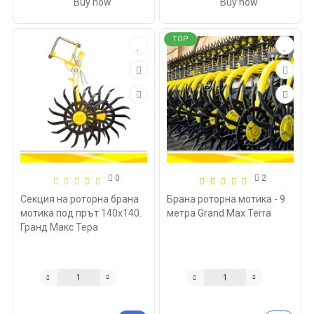
Buy now
Buy now
TOP
0
2
Секция на роторна брана
Брана роторна мотика - 9
мотика под прът 140х140.
метра Grand Max Terra
Гранд Макс Тера