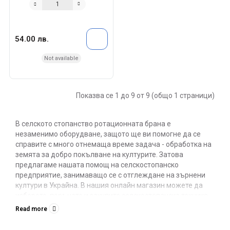
54.00 лв.
Not available
Показва се 1 до 9 от 9 (общо 1 страници)
В селското стопанство ротационната брана е
незаменимо оборудване, защото ще ви помогне да се
справите с много отнемаща време задача - обработка на
земята за добро покълване на културите. Затова
предлагаме нашата помощ на селскостопанско
предприятие, занимаващо се с отглеждане на зърнени
култури в Украйна. В нашия онлайн магазин можете да
изберете, поръчате и закупите селскостопанска техника,
висококачествена и надеждна, при най-изгодните
Read more
условия за себе си!