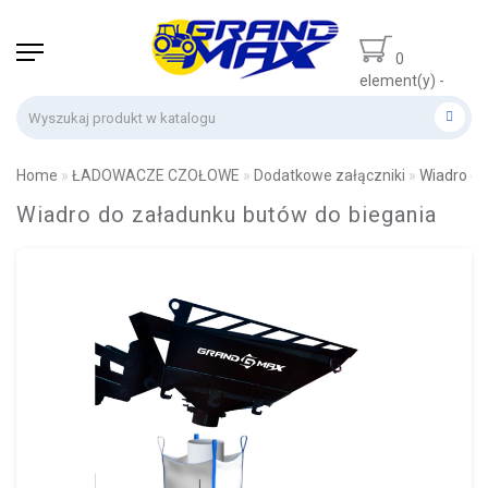
0
element(y) -
0 zł
Home
ŁADOWACZE CZOŁOWE
Dodatkowe załączniki
Wiadro do
Wiadro do załadunku butów do biegania