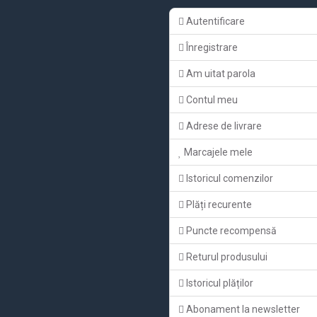
Autentificare
Înregistrare
Am uitat parola
Contul meu
Adrese de livrare
Marcajele mele
Istoricul comenzilor
Plăți recurente
Puncte recompensă
Returul produsului
Istoricul plăților
Abonament la newsletter