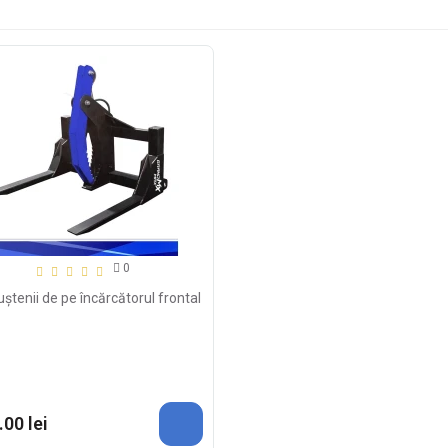
0
uștenii de pe încărcătorul frontal
.00 lei