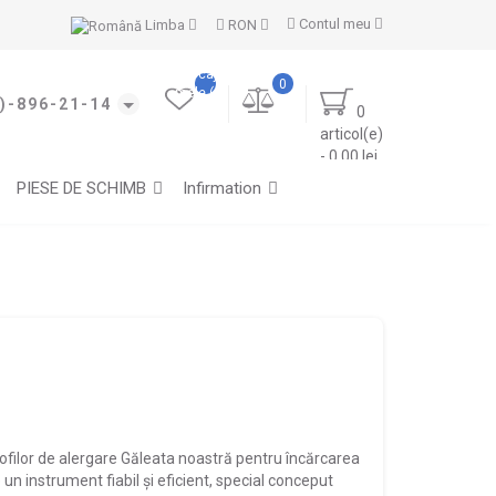
Contul meu
Limba
RON
Marcajele
0
mele (0)
)-896-21-14
0
articol(e)
- 0.00 lei
PIESE DE SCHIMB
Infirmation
ofilor de alergare Găleata noastră pentru încărcarea
e un instrument fiabil și eficient, special conceput