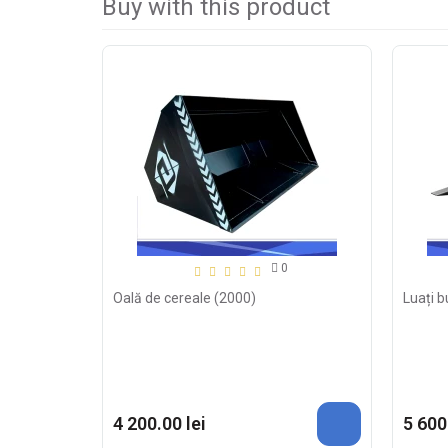
Buy with this product
0
Oală de cereale (2000)
Luați b
4 200.00 lei
5 600