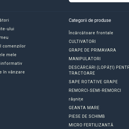
Categorii de produse
ători
ite-ului
Încărcătoare frontale
 meu
CULTIVATORI
ul comenzilor
GRAPE DE PRIMAVARA
ele mele
MANIPULATORI
 informativ
DESCĂRCĂRI (LOPĂȚI) PENT
e în vânzare
TRACTOARE
SAPE ROTATIVE GRAPE
REMORCI-SEMI-REMORCI
râșnițe
GEANTA MARE
PIESE DE SCHIMB
MICRO FERTILIZANTĂ