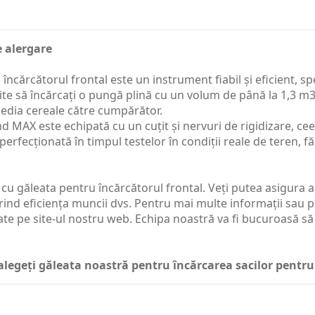
e alergare
 încărcătorul frontal este un instrument fiabil și eficient, 
rmite să încărcați o pungă plină cu un volum de până la 1,3 m
xpedia cereale către cumpărător.
 MAX este echipată cu un cuțit și nervuri de rigidizare, ceea
perfecționată în timpul testelor în condiții reale de teren, 
 cu găleata pentru încărcătorul frontal. Veți putea asigura a
rind eficiența muncii dvs. Pentru mai multe informații sau
e pe site-ul nostru web. Echipa noastră va fi bucuroasă să 
 - alegeți găleata noastră pentru încărcarea sacilor pe