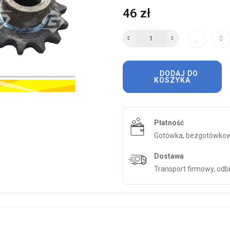
46 zł
DODAJ DO
KOSZYKA
Płatność
Gotówka, bezgotówkow
Dostawa
Transport firmowy, odb