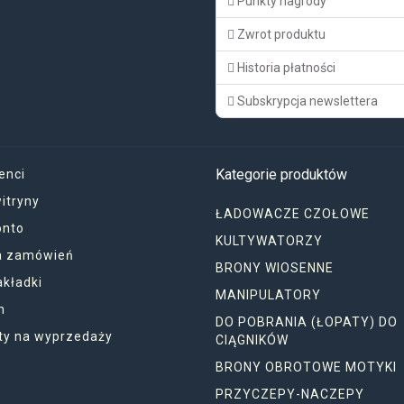
Punkty nagrody
Zwrot produktu
Historia płatności
Subskrypcja newslettera
Kategorie produktów
enci
itryny
ŁADOWACZE CZOŁOWE
onto
KULTYWATORZY
ia zamówień
BRONY WIOSENNE
akładki
MANIPULATORY
n
DO POBRANIA (ŁOPATY) DO
ty na wyprzedaży
CIĄGNIKÓW
BRONY OBROTOWE MOTYKI
PRZYCZEPY-NACZEPY