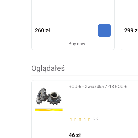
260 zł
299 z
Buy now
Oglądałeś
ROU-6 - Gwiazdka Z-13 ROU-6
0
46 zł