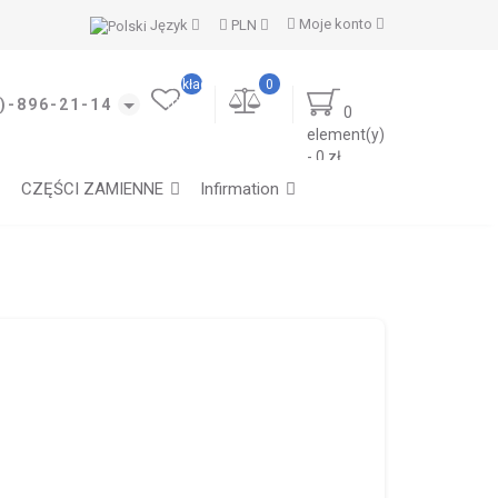
Moje konto
Język
PLN
Moje
zakładki
0
(0)
)-896-21-14
0
element(y)
- 0 zł
CZĘŚCI ZAMIENNE
Infirmation