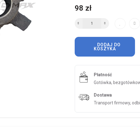
98 zł
DODAJ DO
KOSZYKA
Płatność
Gotówka, bezgotówkow
Dostawa
Transport firmowy, odb