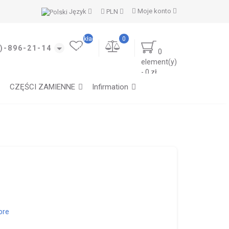
Moje konto
Język
PLN
Moje
zakładki
0
(0)
)-896-21-14
0
element(y)
- 0 zł
CZĘŚCI ZAMIENNE
Infirmation
ore