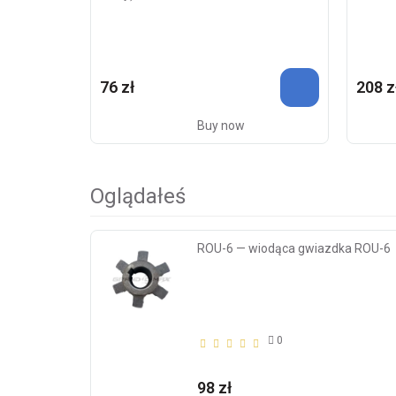
76 zł
208 z
Buy now
Oglądałeś
ROU-6 — wiodąca gwiazdka ROU-6
0
98 zł