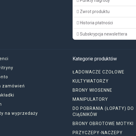
Punkty nagrody
Zwrot produktu
Historia płatności
Subskrypcja newslettera
Kategorie produktów
enci
itryny
ŁADOWACZE CZOŁOWE
onto
KULTYWATORZY
ia zamówień
BRONY WIOSENNE
akładki
MANIPULATORY
n
DO POBRANIA (ŁOPATY) DO
ty na wyprzedaży
CIĄGNIKÓW
BRONY OBROTOWE MOTYKI
PRZYCZEPY-NACZEPY