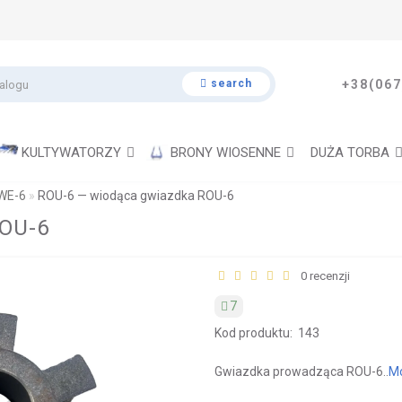
search
+38(067
KULTYWATORZY
BRONY WIOSENNE
DUŻA TORBA
WE-6
ROU-6 — wiodąca gwiazdka ROU-6
ROU-6
0 recenzji
7
Kod produktu:
143
Gwiazdka prowadząca ROU-6..
M