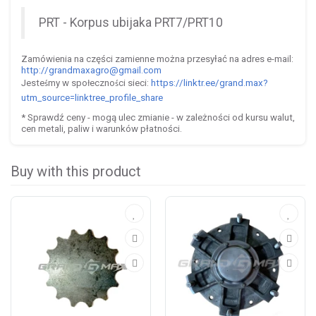
PRT - Korpus ubijaka PRT7/PRT10
Zam
ó
wienia na cz
ęś
ci zamienne mo
ż
na przesy
ł
a
ć
na adres e-mail:
http://grandmaxagro@gmail.com
Jeste
my w spo
eczno
ci sieci:
https://linktr.ee/grand.max?
ś
ł
ś
utm_source=linktree_profile_share
* Sprawd
ź
ceny - mog
ą
ulec zmianie - w zale
ż
no
ś
ci od kursu walut,
cen metali, paliw i warunk
ó
w p
ł
atno
ś
ci.
Buy with this product