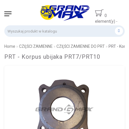
0
element(y) -
0 zł
Home
CZĘŚCI ZAMIENNE
CZĘŚCI ZAMIENNE DO PRT
PRT - Korp
PRT - Korpus ubijaka PRT7/PRT10