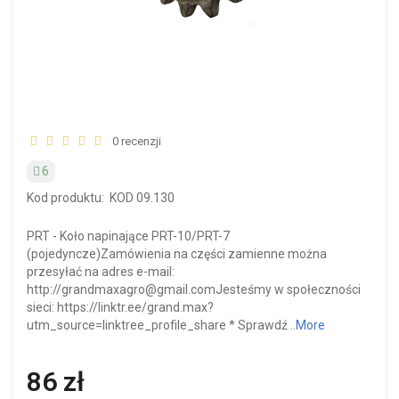
0 recenzji
6
Kod produktu:
KOD 09.130
PRT - Koło napinające PRT-10/PRT-7
(pojedyncze)Zamówienia na części zamienne można
przesyłać na adres e-mail:
http://grandmaxagro@gmail.comJesteśmy w społeczności
sieci: https://linktr.ee/grand.max?
utm_source=linktree_profile_share * Sprawdź ..
More
86 zł