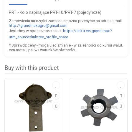
PRT - Koło napinające PRT-10/PRT-7 (pojedyncze)
Zam
ó
wienia na cz
ęś
ci zamienne mo
ż
na przesy
ł
a
ć
na adres e-mail:
http://grandmaxagro@gmail.com
Jeste
my w spo
eczno
ci sieci:
https://linktr.ee/grand.max?
ś
ł
ś
utm_source=linktree_profile_share
* Sprawd
ź
ceny - mog
ą
ulec zmianie - w zale
ż
no
ś
ci od kursu walut,
cen metali, paliw i warunk
ó
w p
ł
atno
ś
ci.
Buy with this product