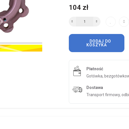
104 zł
DODAJ DO
KOSZYKA
Płatność
Gotówka, bezgotówkow
Dostawa
Transport firmowy, odb