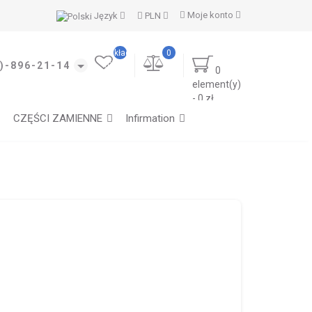
Moje konto
Język
PLN
Moje
zakładki
0
(0)
)-896-21-14
0
element(y)
- 0 zł
CZĘŚCI ZAMIENNE
Infirmation