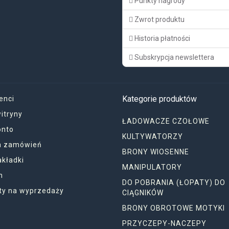
Punkty nagrody
Zwrot produktu
Historia płatności
Subskrypcja newslettera
Kategorie produktów
enci
itryny
ŁADOWACZE CZOŁOWE
onto
KULTYWATORZY
ia zamówień
BRONY WIOSENNE
akładki
MANIPULATORY
n
DO POBRANIA (ŁOPATY) DO
ty na wyprzedaży
CIĄGNIKÓW
BRONY OBROTOWE MOTYKI
PRZYCZEPY-NACZEPY