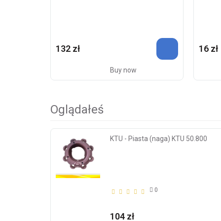
132 zł
16 zł
Buy now
Oglądałeś
KTU - Piasta (naga) KTU 50.800
0
104 zł