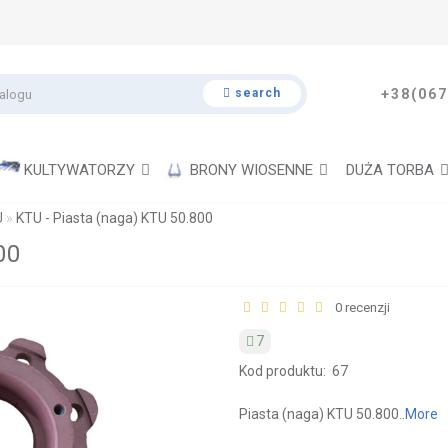
search
+38(067
KULTYWATORZY
BRONY WIOSENNE
DUŻA TORBA
U
KTU - Piasta (naga) KTU 50.800
00
0 recenzji
7
Kod produktu:
67
Piasta (naga) KTU 50.800..
More