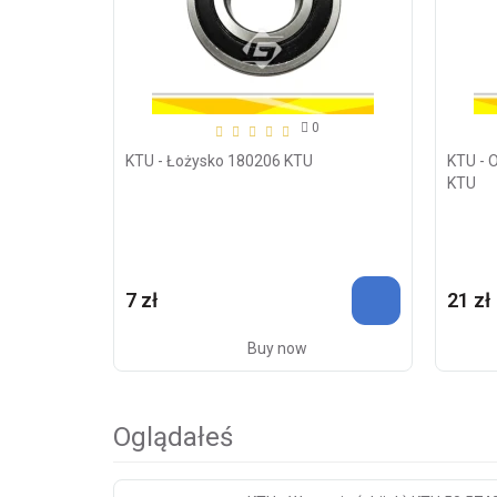
0
KTU - Łożysko 180206 KTU
KTU - 
KTU
7 zł
21 zł
Buy now
Oglądałeś