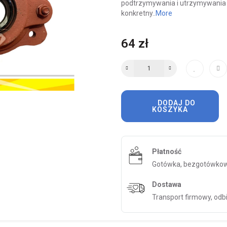
podtrzymywania i utrzymywania r
konkretny..
More
64 zł
DODAJ DO
KOSZYKA
Płatność
Gotówka, bezgotówkow
Dostawa
Transport firmowy, odb