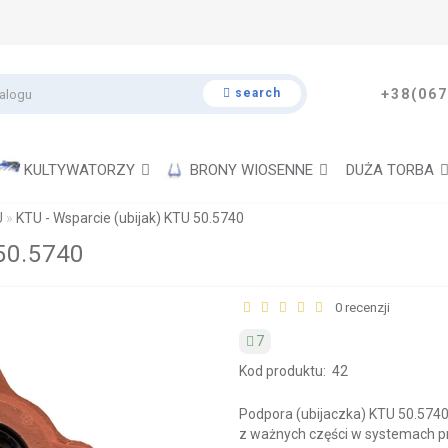
search
+38(067
KULTYWATORZY
BRONY WIOSENNE
DUŻA TORBA
U
KTU - Wsparcie (ubijak) KTU 50.5740
50.5740
0 recenzji
7
Kod produktu:
42
Podpora (ubijaczka) KTU 50.5740: 
z ważnych części w systemach pr