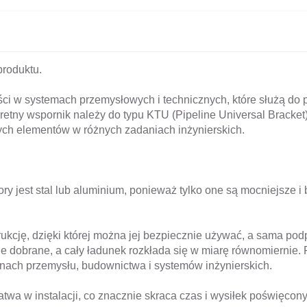
produktu.
ści w systemach przemysłowych i technicznych, które służą do
kretny wspornik należy do typu KTU (Pipeline Universal Bracke
nych elementów w różnych zadaniach inżynierskich.
ry jest stal lub aluminium, ponieważ tylko one są mocniejsze i
cję, dzięki której można jej bezpiecznie używać, a sama podpo
nie dobrane, a cały ładunek rozkłada się w miarę równomiernie
nach przemysłu, budownictwa i systemów inżynierskich.
i łatwa w instalacji, co znacznie skraca czas i wysiłek poświęcon