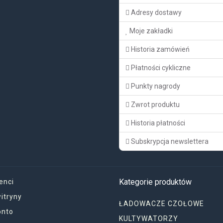
Adresy dostawy
Moje zakładki
Historia zamówień
Płatności cykliczne
Punkty nagrody
Zwrot produktu
Historia płatności
Subskrypcja newslettera
Kategorie produktów
enci
itryny
ŁADOWACZE CZOŁOWE
onto
KULTYWATORZY