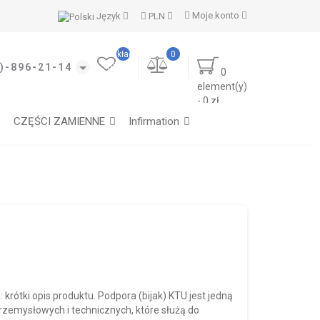
Moje konto
Język
PLN
Moje
zakładki
0
(0)
)-896-21-14
0
element(y)
- 0 zł
CZĘŚCI ZAMIENNE
Infirmation
krótki opis produktu. Podpora (bijak) KTU jest jedną
zemysłowych i technicznych, które służą do