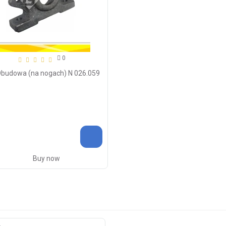
0
Obudowa (na nogach) N 026.059
Buy now