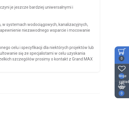
czyni je jeszcze bardziej uniwersalnymi i
, w systemach wodociągowych, kanalizacyjnych,
st zapewnienie niezawodnego wsparcie i mocowanie
ego celu i specyfikacji dla niektórych projektów lub
ltowanie się ze specjalistami w celu uzyskania
0
wszelkich szczegółów prosimy o kontakt z Grand MAX
Moje
zakład
(0)
0