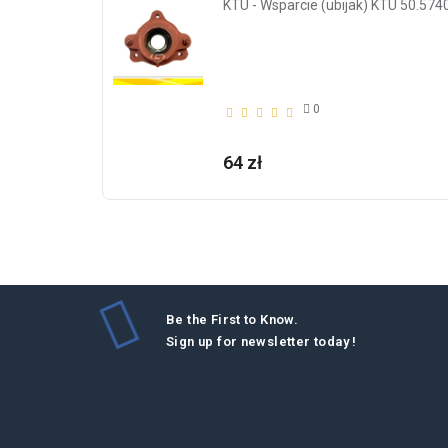
KTU - Wsparcie (ubijak) KTU 50.574
0
64 zł
Be the First to Know.
Sign up for newsletter today !