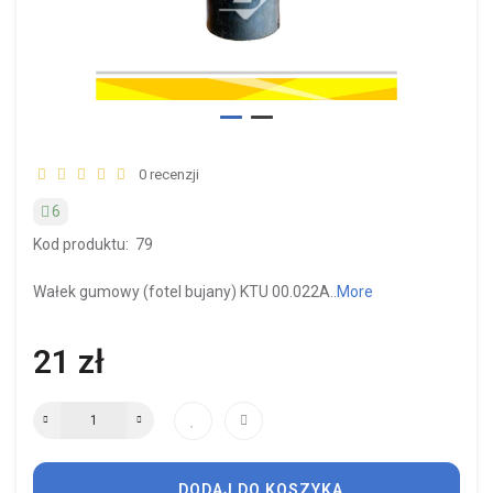
0 recenzji
6
Kod produktu:
79
Wałek gumowy (fotel bujany) KTU 00.022A..
More
21 zł
DODAJ DO KOSZYKA