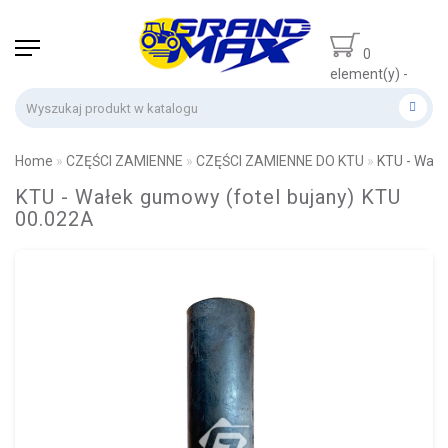
0
element(y) -
0 zł
Home
CZĘŚCI ZAMIENNE
CZĘŚCI ZAMIENNE DO KTU
KTU - Wałe
KTU - Wałek gumowy (fotel bujany) KTU
00.022A