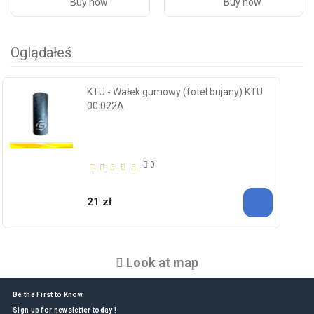
Buy now
Buy now
Oglądałeś
KTU - Wałek gumowy (fotel bujany) KTU
00.022A
0
21 zł
Look at map
Be the First to Know.
Sign up for newsletter today !