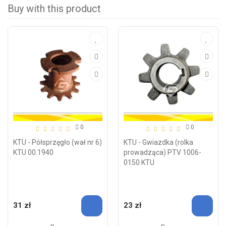
Buy with this product
0
0
KTU - Półsprzęgło (wał nr 6)
KTU - Gwiazdka (rolka
KTU 00.1940
prowadząca) PTV 1006-
0150 KTU
31 zł
23 zł