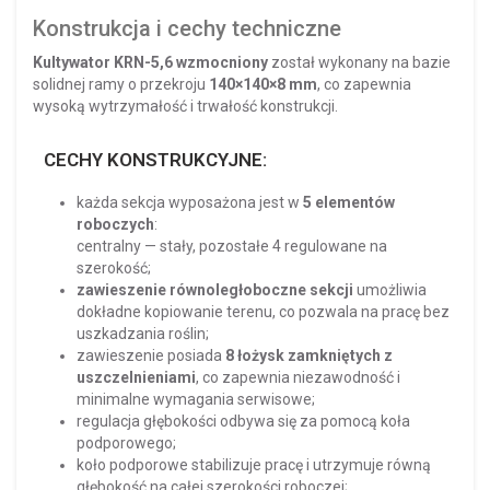
Konstrukcja i cechy techniczne
Kultywator KRN-5,6 wzmocniony
został wykonany na bazie
solidnej ramy o przekroju
140×140×8 mm
, co zapewnia
wysoką wytrzymałość i trwałość konstrukcji.
CECHY KONSTRUKCYJNE:
każda sekcja wyposażona jest w
5 elementów
roboczych
:
centralny — stały, pozostałe 4 regulowane na
szerokość;
zawieszenie równoległoboczne sekcji
umożliwia
dokładne kopiowanie terenu, co pozwala na pracę bez
uszkadzania roślin;
zawieszenie posiada
8 łożysk zamkniętych z
uszczelnieniami
, co zapewnia niezawodność i
minimalne wymagania serwisowe;
regulacja głębokości odbywa się za pomocą koła
podporowego;
koło podporowe stabilizuje pracę i utrzymuje równą
głębokość na całej szerokości roboczej;