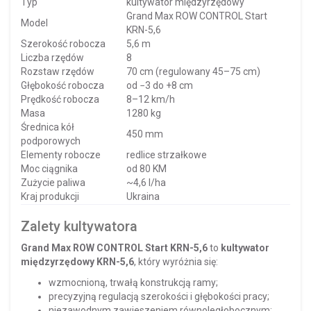
Typ
kultywator międzyrzędowy
Grand Max ROW CONTROL Start
Model
KRN-5,6
Szerokość robocza
5,6 m
Liczba rzędów
8
Rozstaw rzędów
70 cm (regulowany 45–75 cm)
Głębokość robocza
od −3 do +8 cm
Prędkość robocza
8–12 km/h
Masa
1280 kg
Średnica kół
450 mm
podporowych
Elementy robocze
redlice strzałkowe
Moc ciągnika
od 80 KM
Zużycie paliwa
~4,6 l/ha
Kraj produkcji
Ukraina
Zalety kultywatora
Grand Max ROW CONTROL Start KRN-5,6
to
kultywator
międzyrzędowy KRN-5,6
, który wyróżnia się:
wzmocnioną, trwałą konstrukcją ramy;
precyzyjną regulacją szerokości i głębokości pracy;
niezawodnym zawieszeniem równoległobocznym;