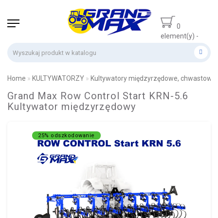
0
element(y) -
0 zł
Home
KULTYWATORZY
Kultywatory międzyrzędowe, chwastowni
Grand Max Row Control Start KRN-5.6
Kultywator międzyrzędowy
25% odszkodowanie