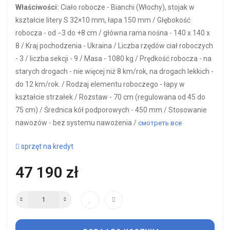
Właściwości:
Ciało robocze -
Bianchi (Włochy), stojak w
kształcie litery S 32×10 mm, łapa 150 mm /
Głębokość
robocza -
od −3 do +8 cm /
główna rama nośna -
140 х 140 х
8 /
Kraj pochodzenia -
Ukraina /
Liczba rzędów ciał roboczych
-
3 /
liczba sekcji -
9 /
Masa -
1080 kg /
Prędkość robocza -
na
starych drogach - nie więcej niż 8 km/rok, na drogach lekkich -
do 12 km/rok. /
Rodzaj elementu roboczego -
łapy w
kształcie strzałek /
Rozstaw -
70 cm (regulowana od 45 do
75 cm) /
Średnica kół podporowych -
450 mm /
Stosowanie
nawozów -
bez systemu nawożenia /
смотреть все
sprzęt na kredyt
47 190 zł