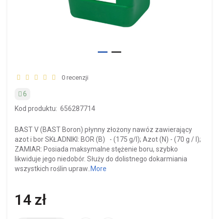
0 recenzji
6
Kod produktu:
656287714
BAST V (BAST Boron) płynny złożony nawóz zawierający
azot i bor SKŁADNIKI: BOR (B) - (175 g/l); Azot (N) - (70 g / l);
ZAMIAR: Posiada maksymalne stężenie boru, szybko
likwiduje jego niedobór. Służy do dolistnego dokarmiania
wszystkich roślin upraw..
More
14 zł