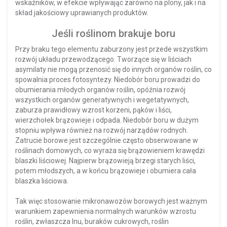
wskaźników, w efekcie wpływając zarówno na plony, jak i na
skład jakościowy uprawianych produktów.
Jeśli roślinom brakuje boru
Przy braku tego elementu zaburzony jest przede wszystkim
rozwój układu przewodzącego. Tworzące się w liściach
asymilaty nie mogą przenosić się do innych organów roślin, co
spowalnia proces fotosyntezy. Niedobór boru prowadzi do
obumierania młodych organów roślin, opóźnia rozwój
wszystkich organów generatywnych i wegetatywnych,
zaburza prawidłowy wzrost korzeni, pąków i liści,
wierzchołek brązowieje i odpada. Niedobór boru w dużym
stopniu wpływa również na rozwój narządów rodnych.
Zatrucie borowe jest szczególnie często obserwowane w
roślinach domowych, co wyraża się brązowieniem krawędzi
blaszki liściowej. Najpierw brązowieją brzegi starych liści,
potem młodszych, a w końcu brązowieje i obumiera cała
blaszka liściowa.
Tak więc stosowanie mikronawozów borowych jest ważnym
warunkiem zapewnienia normalnych warunków wzrostu
roślin, zwłaszcza lnu, buraków cukrowych, roślin