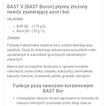
BAST V (BAST Boron) płynny złożony
nawóz zawierający azot i bor
SKŁADNIKI:
BOR (B)
- (175 g/l);
Azot (N)
-
(70 g / l);
ZAMIAR:
Posiada maksymalne stężenie boru, szybko likwiduje jego
niedobór. Służy do dolistnego dokarmiania wszystkich roślin
uprawianych w warunkach gruntowych zamkniętych i
otwartych.
Nawóz jest szczególnie skuteczny w uprawie buraków
cukrowych, słonecznika, rzepaku, kukurydzy, ziemniaków,
kapusty, marchwi, truskawek, jabłek, gruszek i winogron.
Funkcje poza nawozem korzeniowym
BAST Bor
rozwiązanie robocze nie jest agresywne w stosunku do
maszyn rolniczych i pozostaje przez długi czas po