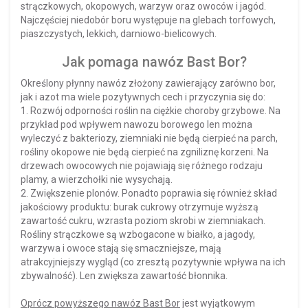
strączkowych, okopowych, warzyw oraz owoców i jagód.
Najczęściej niedobór boru występuje na glebach torfowych,
piaszczystych, lekkich, darniowo-bielicowych.
Jak pomaga nawóz Bast Bor?
Określony płynny nawóz złożony zawierający zarówno bor,
jak i azot ma wiele pozytywnych cech i przyczynia się do:
1. Rozwój odporności roślin na ciężkie choroby grzybowe. Na
przykład pod wpływem nawozu borowego len można
wyleczyć z bakteriozy, ziemniaki nie będą cierpieć na parch,
rośliny okopowe nie będą cierpieć na zgniliznę korzeni. Na
drzewach owocowych nie pojawiają się różnego rodzaju
plamy, a wierzchołki nie wysychają.
2. Zwiększenie plonów. Ponadto poprawia się również skład
jakościowy produktu: burak cukrowy otrzymuje wyższą
zawartość cukru, wzrasta poziom skrobi w ziemniakach.
Rośliny strączkowe są wzbogacone w białko, a jagody,
warzywa i owoce stają się smaczniejsze, mają
atrakcyjniejszy wygląd (co zresztą pozytywnie wpływa na ich
zbywalność). Len zwiększa zawartość błonnika.
Oprócz powyższego nawóz Bast Bor
jest wyjątkowym