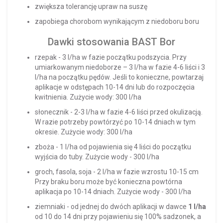
zwiększa tolerancję upraw na suszę
zapobiega chorobom wynikającym z niedoboru boru
Dawki stosowania BAST Bor
rzepak - 3 l/ha w fazie początku podszycia. Przy
umiarkowanym niedoborze – 3 l/ha w fazie 4-6 liści i 3
l/ha na początku pędów. Jeśli to konieczne, powtarzaj
aplikacje w odstępach 10-14 dni lub do rozpoczęcia
kwitnienia. Zużycie wody: 300 l/ha
słonecznik - 2-3 l/ha w fazie 4-6 liści przed okulizacją.
W razie potrzeby powtórzyć po 10-14 dniach w tym
okresie. Zużycie wody: 300 l/ha
zboża - 1 l/ha od pojawienia się 4 liści do początku
wyjścia do tuby. Zużycie wody - 300 l/ha
groch, fasola, soja - 2 l/ha w fazie wzrostu 10-15 cm
Przy braku boru może być konieczna powtórna
aplikacja po 10-14 dniach. Zużycie wody - 300 l/ha
ziemniaki - od jednej do dwóch aplikacji w dawce
1 l/ha
od 10 do 14 dni przy pojawieniu się 100% sadzonek, a