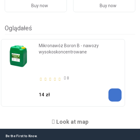
Buy now
Buy now
Oglądałeś
Mikronawóz Boron B - nawozy
wysokoskoncentrowane
0
14 zł
Look at map
Be the First to Know.