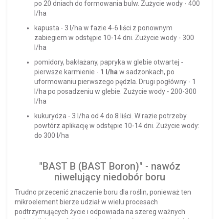
po 20 dniach do formowania bulw. Zużycie wody - 400
l/ha
kapusta - 3 l/ha w fazie 4-6 liści z ponownym
zabiegiem w odstępie 10-14 dni. Zużycie wody - 300
l/ha
pomidory, bakłażany, papryka w glebie otwartej -
pierwsze karmienie -
1 l/ha
w sadzonkach, po
uformowaniu pierwszego pędzla. Drugi pogłówny - 1
l/ha po posadzeniu w glebie. Zużycie wody - 200-300
l/ha
kukurydza - 3 l/ha od 4 do 8 liści. W razie potrzeby
powtórz aplikację w odstępie 10-14 dni. Zużycie wody:
do 300 l/ha
"BAST B (BAST Boron)" - nawóz
niwelujący niedobór boru
Trudno przecenić znaczenie boru dla roślin, ponieważ ten
mikroelement bierze udział w wielu procesach
podtrzymujących życie i odpowiada na szereg ważnych