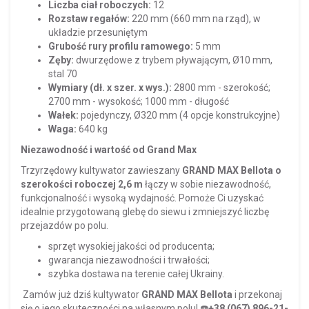
Liczba ciał roboczych:
12
Rozstaw regałów:
220 mm (660 mm na rząd), w
układzie przesuniętym
Grubość rury profilu ramowego:
5 mm
Zęby:
dwurzędowe z trybem pływającym, Ø10 mm,
stal 70
Wymiary (dł. x szer. x wys.):
2800 mm - szerokość;
2700 mm - wysokość;
1000 mm - długość
Wałek:
pojedynczy, Ø320 mm (4 opcje konstrukcyjne)
Waga:
640 kg
Niezawodność i wartość od Grand Max
Trzyrzędowy kultywator zawieszany
GRAND MAX Bellota o
szerokości roboczej 2,6 m
łączy w sobie niezawodność,
funkcjonalność i wysoką wydajność.
Pomoże Ci uzyskać
idealnie przygotowaną glebę do siewu i zmniejszyć liczbę
przejazdów po polu.
sprzęt wysokiej jakości od producenta;
gwarancja niezawodności i trwałości;
szybka dostawa na terenie całej Ukrainy.
Zamów już dziś kultywator
GRAND MAX Bellota
i przekonaj
się o jego skuteczności na własnym polu!
☎️
+38 (067) 896-21-