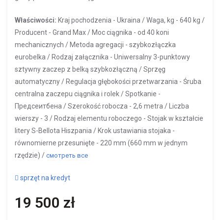
Właściwości:
Kraj pochodzenia -
Ukraina /
Waga, kg -
640 kg /
Producent -
Grand Max /
Moc ciągnika -
od 40 koni
mechanicznych /
Metoda agregacji -
szybkozłączka
eurobelka /
Rodzaj załącznika -
Uniwersalny 3-punktowy
sztywny zaczep z belką szybkozłączną / Sprzęg
automatyczny /
Regulacja głębokości przetwarzania -
Śruba
centralna zaczepu ciągnika i rolek /
Spotkanie -
Предсеитбена /
Szerokość robocza -
2,6 metra /
Liczba
wierszy -
3 /
Rodzaj elementu roboczego -
Stojak w kształcie
litery S-Bellota Hiszpania /
Krok ustawiania stojaka -
równomierne przesunięte - 220 mm (660 mm w jednym
rzędzie) /
смотреть все
sprzęt na kredyt
19 500 zł