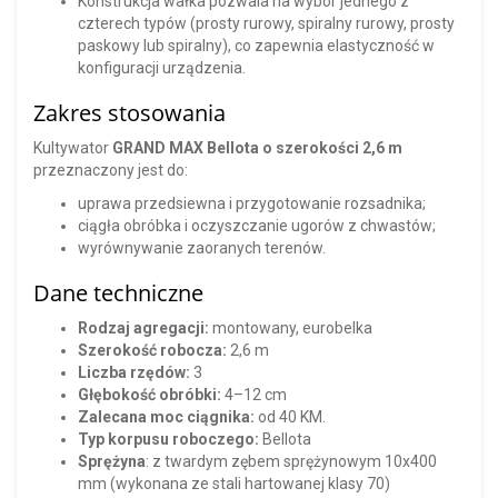
Konstrukcja wałka pozwala na wybór jednego z
czterech typów (prosty rurowy, spiralny rurowy, prosty
paskowy lub spiralny), co zapewnia elastyczność w
konfiguracji urządzenia.
Zakres stosowania
Kultywator
GRAND MAX
Bellota o szerokości 2,6 m
przeznaczony jest do:
uprawa przedsiewna i przygotowanie rozsadnika;
ciągła obróbka i oczyszczanie ugorów z chwastów;
wyrównywanie zaoranych terenów.
Dane techniczne
Rodzaj agregacji:
montowany, eurobelka
Szerokość robocza:
2,6 m
Liczba rzędów:
3
Głębokość obróbki:
4–12 cm
Zalecana moc ciągnika:
od 40 KM.
Typ korpusu roboczego:
Bellota
Sprężyna
: z twardym zębem sprężynowym 10x400
mm (wykonana ze stali hartowanej klasy 70)