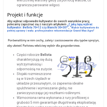
wierzchniej warstwy gleby za pomocą walców, co
ogranicza parowanie wilgoci.
Projekt i funkcje
Aby wybrać odpowiedni kultywator do swoich warunków pracy,
polecamy zapoznać się z naszym artykułem
„Z jaką łapą wybrać
kultywator: Bellota 70×12 czy Bianchi 30×30?”
,
"
Wybór kultywatora do
pełnej uprawy i wału: profesjonalne rekomendacje Grand Max Agro"
Porównaliśmy w nim cechy, zalety i zastosowanie obu typów sprężyn,
aby ułatwić Państwu właściwy wybór dla gospodarstwa.
Części robocze
Bellota
charakteryzują się dużą
wytrzymałością i
odpornością na zużycie.
Stojaki rozmieszczone
są w trzech rzędach w
układzie przesuniętym, co zapewnia idealne
spulchnienie i wymieszanie gleby, nie
zanieczyszczając jej resztkami roślinnymi.
Wzmocniona rama wykonana z rury profilowej o
grubości 5 mm gwarantuje długotrwałą eksploatację.