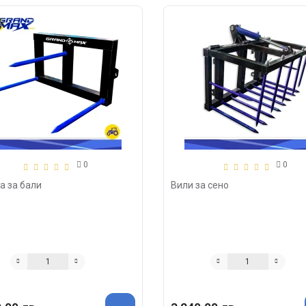
0
0
а за бали
Вили за сено