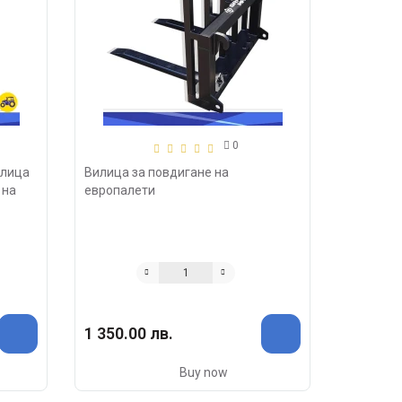
0
илица
Вилица за повдигане на
 на
европалети
1 350.00 лв.
Buy now