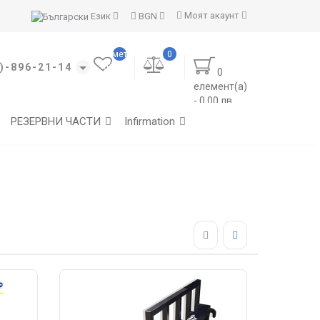
Моят акаунт
Език
BGN
Моите
отметки
0
(0)
)-896-21-14
0
елемент(а)
- 0.00 лв.
РЕЗЕРВНИ ЧАСТИ
Infirmation