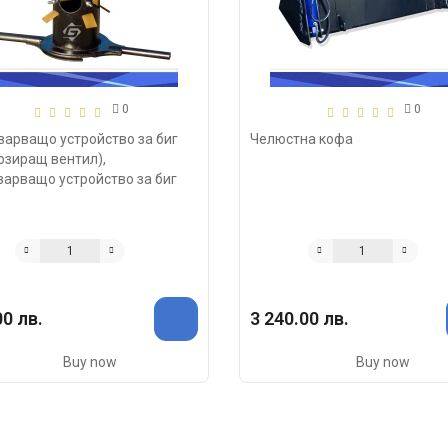
0
0
варващо устройство за биг
Челюстна кофа
озиращ вентил),
варващо устройство за биг
0 лв.
3 240.00 лв.
Buy now
Buy now