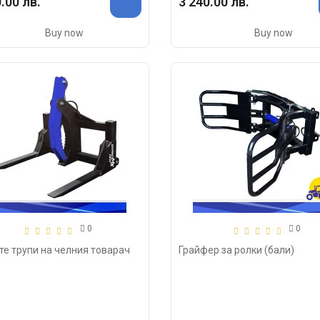
.00 лв.
3 240.00 лв.
Buy now
Buy now
0
0
те трупи на челния товарач
Грайфер за ролки (бали)