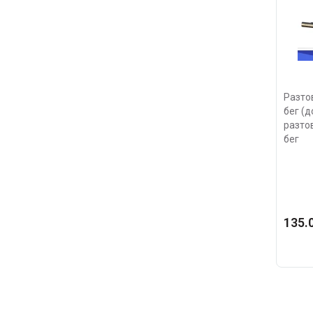
Разто
бег (д
разто
бег
135.0