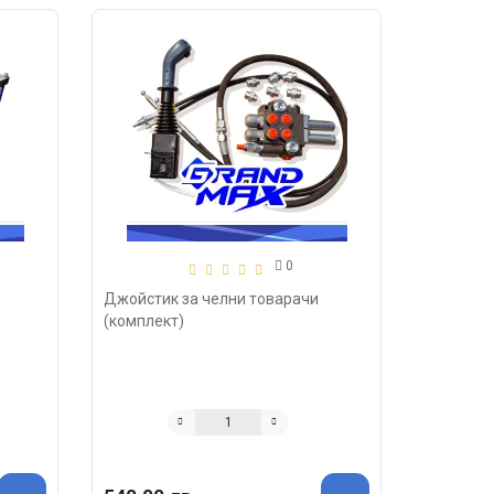
0
Джойстик за челни товарачи
(комплект)