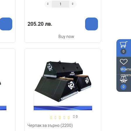
205.20 лв.
Buy now
0
Моите
отмет
(0)
0
0
Черпак за зърно (2200)