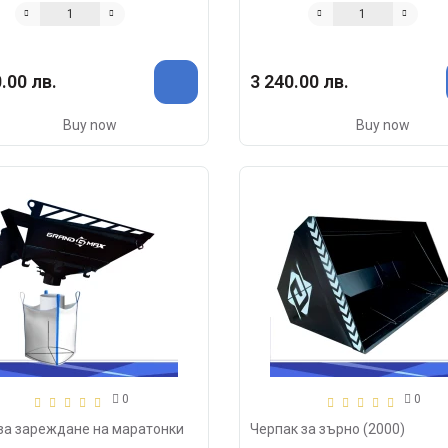
.00 лв.
3 240.00 лв.
Buy now
Buy now
0
0
за зареждане на маратонки
Черпак за зърно (2000)