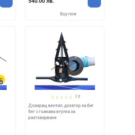
540.00 лв.
Buy now
0
Дозиращ вентил, дозатор за биг
бег с гъвкава втулка за
разтоварване