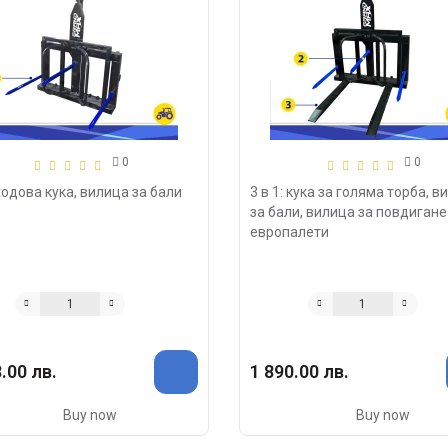
0
0
 ходова кука, вилица за бали
3 в 1: кука за голяма торба, в
за бали, вилица за повдигане
европалети
.00 лв.
1 890.00 лв.
Buy now
Buy now