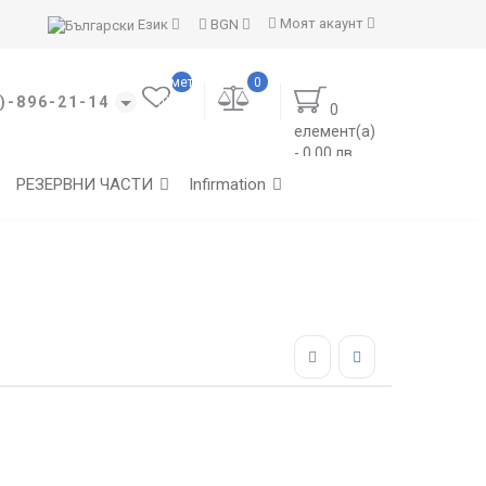
Моят акаунт
Език
BGN
Моите
отметки
0
(0)
)-896-21-14
0
елемент(а)
- 0.00 лв.
РЕЗЕРВНИ ЧАСТИ
Infirmation