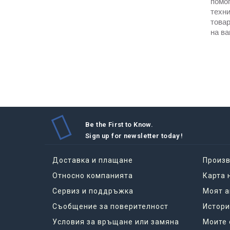
помог
техни
товар
на ва
Be the First to Know.
Sign up for newsletter today !
Доставка и плащане
Произ
Относно компанията
Карта 
Сервиз и поддръжка
Моят а
Съобщение за поверителност
Истори
Условия за връщане или замяна
Моите 