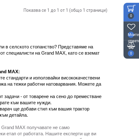
Показва се 1 до 1 от 1 (общо 1 страници)
0
Моите
отмет
и в селското стопанство? Представяме на 
(0)
т специалисти на Grand MAX, като се вземат 
0
and MAX:
е стандарти и използвайки висококачествени 
а на тежки работни натоварвания. Можете да 
 задачи - от товарене на сено до преместване 
рате към вашите нужди.
варач ще добави стил към вашия трактор 
към детайла.
н Grand MAX получавате не само
ки етап от работата. Нашите експерти ще ви