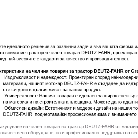
те идеалното решение за различни задачи във вашата ферма ил
о внимание тракторен челен товарач DEUTZ-FAHR, проектиран о
ид най-високите стандарти за качество и производителност.
ктеристики на челния товарач за трактор DEUTZ-FAHR от Gr
Издръжливост и надеждност: Проектиран според най-модернит
материали, нашият мотокар DEUTZ-FAHR е създаден да издърж
сте сигурни в дългия живот на нашия продукт.
Универсалност: Нашият товарач е идеален за широк спектър от
на материали на строителната площадка. Можете да го адапти
Обмислен дизайн: Естетичният и модерен дизайн на нашия то
DEUTZ-FAHR, подчертавайки професионализма и вниманието 
акупуване на челен товарач на трактор DEUTZ-FAHR от магази
окачествено оборудване, но и професионална поддръжка на все