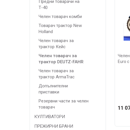
Предни товарачи на
Т-40
Челен товарач комби
Товарач трактор New
Holland
Челен товарач за
трактор Кейс
Челен товарач за
Челен 
трактор DEUTZ-FAHR
Euro 
Челен товарач за
трактор ArmaTrac
Допълнителни
приставки
Резервни части за челен
товарач
11 07
КУЛТИВАТОРИ
ПРЕЖИРНИ БРАНИ