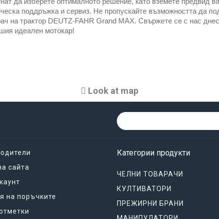
нат да изберете оптималното решение, като вземете предвид в
ческа поддръжка и сервиз. Не пропускайте възможността да по
ач на трактор DEUTZ-FAHR Grand MAX. Свържете се с нас днес 
шия идеален мотокар!
Look at map
Категории продукти
водители
на сайта
ЧЕЛНИ ТОВАРАЧИ
каунт
КУЛТИВАТОРИ
я на поръчките
ПРЕЖИРНИ БРАНИ
отметки
МАНИПУЛАТОРИ