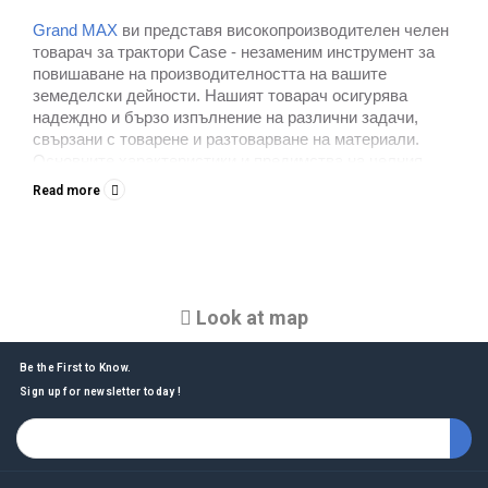
Grand MAX
ви представя високопроизводителен челен
товарач за трактори Case - незаменим инструмент за
повишаване на производителността на вашите
земеделски дейности. Нашият товарач осигурява
надеждно и бързо изпълнение на различни задачи,
свързани с товарене и разтоварване на материали.
Основните характеристики и предимства на челния
товарач Case от Grand MAX:
Read more
Отлична товароносимост: Нашият мотокар е проекти
Висока производителност: Оптимизираният дизайн и 
Лесна употреба: Интуитивните контроли осигуряват 
Издръжливост и надеждност: Дизайнът на товарача е
Универсалност: Челният товарач Coon на Case е под
Look at map
Съвместимост с трактори Case: Нашите товарачи се 
Be the First to Know.
Sign up for newsletter today !
Защо трябва да закупите
челен товарач за
трактор Case от нас