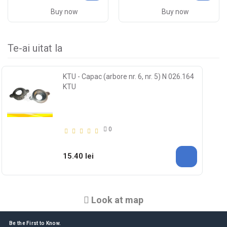
Buy now
Buy now
Te-ai uitat la
KTU - Capac (arbore nr. 6, nr. 5) N 026.164
KTU
0
15.40 lei
Look at map
Be the First to Know.