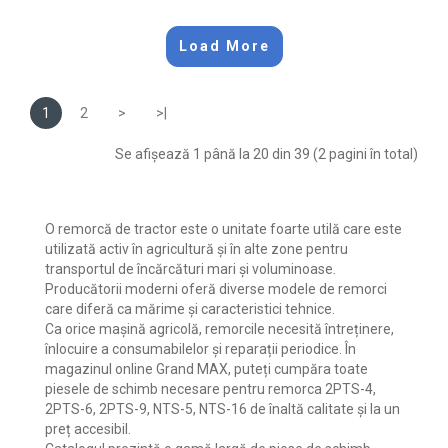
Load More
1
2
>
>|
Se afișează 1 până la 20 din 39 (2 pagini în total)
O remorcă de tractor este o unitate foarte utilă care este
utilizată activ în agricultură și în alte zone pentru
transportul de încărcături mari și voluminoase.
Producătorii moderni oferă diverse modele de remorci
care diferă ca mărime și caracteristici tehnice.
Ca orice mașină agricolă, remorcile necesită întreținere,
înlocuire a consumabilelor și reparații periodice. În
magazinul online Grand MAX, puteți cumpăra toate
piesele de schimb necesare pentru remorca 2PTS-4,
2PTS-6, 2PTS-9, NTS-5, NTS-16 de înaltă calitate și la un
preț accesibil.