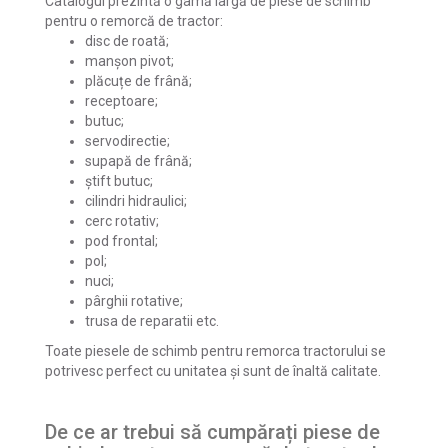
Catalogul prezintă o gamă largă de piese de schimb
pentru o remorcă de tractor:
disc de roată;
manșon pivot;
plăcuțe de frână;
receptoare;
butuc;
servodirectie;
supapă de frână;
știft butuc;
cilindri hidraulici;
cerc rotativ;
pod frontal;
pol;
nuci;
pârghii rotative;
trusa de reparatii etc.
Toate piesele de schimb pentru remorca tractorului se
potrivesc perfect cu unitatea și sunt de înaltă calitate.
De ce ar trebui să cumpărați piese de