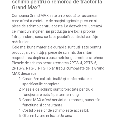
schimb pentru o remorcă de tractor la
Grand Max?
Compania Grand MAX este un producător ucrainean
care oferă o varietate de mașini agricole, precum și
piese de schimb pentru acesta. La dezvoltare lucrează
cei mai buni ingineri, iar producția are loc la propria
întreprindere, ceea ce face posibilă controlul calității
mărfurilor.
Cele mai bune materiale durabile sunt utilizate pentru
producția de unități și piese de schimb. Garantam
respectarea deplina a parametrilor geometrici si tehnici.
Piesele de schimb pentru remorca 2PTS-4, 2PTS-6,
2PTS-9, NTS-5, NTS-16 ar trebui cumpărate de la Grand
MAX deoarece:
Garantăm calitate înaltă și conformitate cu
specificațiile complete.
Piesele de schimb sunt proiectate pentru o
funcționare activă pe termen lung.
Grand MAX oferă servicii de reparații, punere în
funcțiune și consultanță.
Costul pieselor de schimb este accesibil.
Oferim livrare in toata Ucraina.