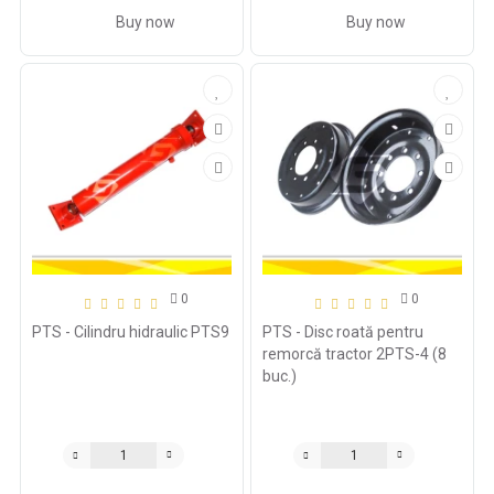
Buy now
Buy now
0
0
PTS - Cilindru hidraulic PTS9
PTS - Disc roată pentru
remorcă tractor 2PTS-4 (8
buc.)