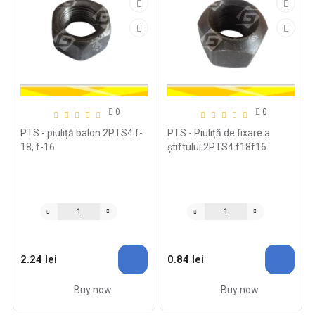
0
0
PTS - piuliță balon 2PTS4 f-
PTS - Piuliță de fixare a
18, f-16
știftului 2PTS4 f18f16
2.24 lei
0.84 lei
Buy now
Buy now