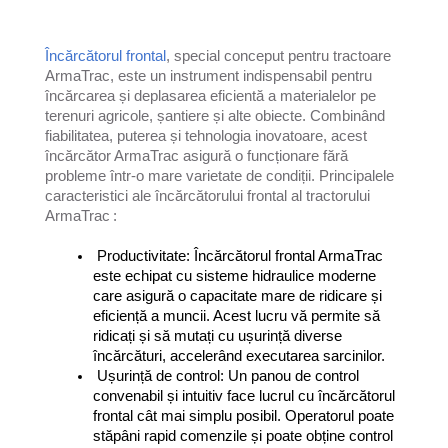
Încărcătorul frontal
, special conceput pentru tractoare
ArmaTrac, este un instrument indispensabil pentru
încărcarea și deplasarea eficientă a materialelor pe
terenuri agricole, șantiere și alte obiecte. Combinând
fiabilitatea, puterea și tehnologia inovatoare, acest
încărcător ArmaTrac asigură o funcționare fără
probleme într-o mare varietate de condiții. Principalele
caracteristici ale încărcătorului frontal al tractorului
ArmaTrac
:
Productivitate: Încărcătorul frontal ArmaTrac 
este echipat cu sisteme hidraulice moderne 
care asigură o capacitate mare de ridicare și 
eficiență a muncii. Acest lucru vă permite să 
ridicați și să mutați cu ușurință diverse 
încărcături, accelerând executarea sarcinilor.
Ușurință de control: Un panou de control 
convenabil și intuitiv face lucrul cu încărcătorul 
frontal cât mai simplu posibil. Operatorul poate 
stăpâni rapid comenzile și poate obține control 