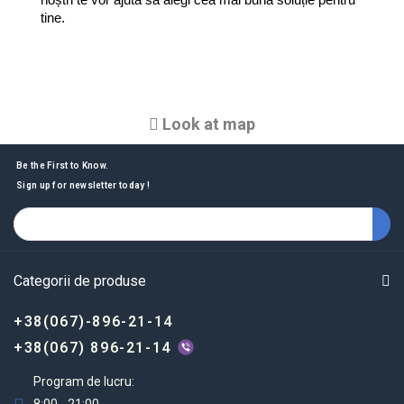
noștri te vor ajuta să alegi cea mai bună soluție pentru 
tine.
Look at map
Be the First to Know.
Sign up for newsletter today !
Categorii de produse
+38(067)-896-21-14
+38(067) 896-21-14
Program de lucru: