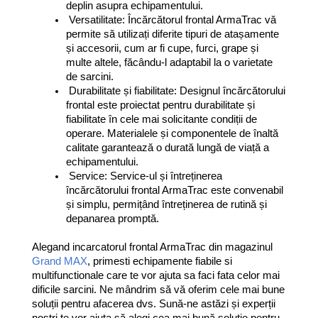
deplin asupra echipamentului.
Versatilitate: Încărcătorul frontal ArmaTrac vă 
permite să utilizați diferite tipuri de atașamente 
și accesorii, cum ar fi cupe, furci, grape și 
multe altele, făcându-l adaptabil la o varietate 
de sarcini.
Durabilitate și fiabilitate: Designul încărcătorului 
frontal este proiectat pentru durabilitate și 
fiabilitate în cele mai solicitante condiții de 
operare. Materialele și componentele de înaltă 
calitate garantează o durată lungă de viață a 
echipamentului.
Service: Service-ul și întreținerea 
încărcătorului frontal ArmaTrac este convenabil 
și simplu, permițând întreținerea de rutină și 
depanarea promptă.
Alegand incarcatorul frontal ArmaTrac din magazinul 
Grand MAX
, primesti echipamente fiabile si 
multifunctionale care te vor ajuta sa faci fata celor mai 
dificile sarcini. Ne mândrim să vă oferim cele mai bune 
soluții pentru afacerea dvs. Sună-ne astăzi și experții 