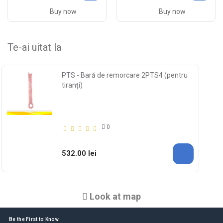
Buy now
Buy now
Te-ai uitat la
PTS - Bară de remorcare 2PTS4 (pentru
tiranți)
0
532.00 lei
Look at map
Be the First to Know.