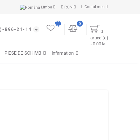
Contul meu
Limba
RON
Marcajele
0
mele (0)
)-896-21-14
0
articol(e)
- 0.00 lei
PIESE DE SCHIMB
Infirmation