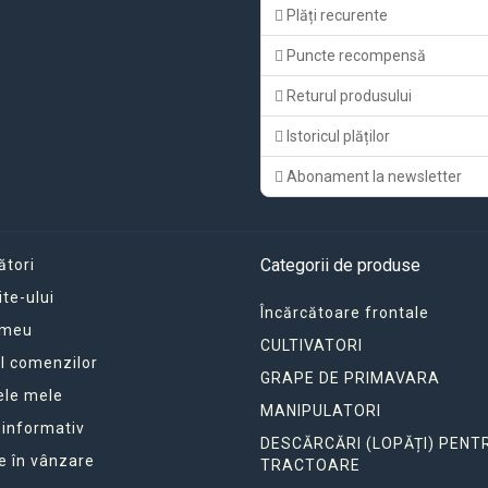
Plăți recurente
Puncte recompensă
Returul produsului
Istoricul plăților
Abonament la newsletter
Categorii de produse
ători
ite-ului
Încărcătoare frontale
 meu
CULTIVATORI
ul comenzilor
GRAPE DE PRIMAVARA
ele mele
MANIPULATORI
 informativ
DESCĂRCĂRI (LOPĂȚI) PENT
e în vânzare
TRACTOARE