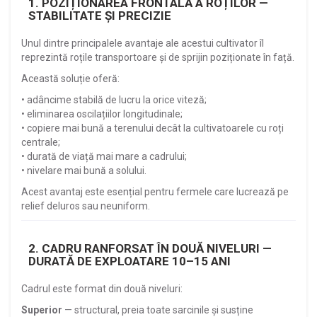
1. POZIȚIONAREA FRONTALĂ A ROȚILOR —
STABILITATE ȘI PRECIZIE
Unul dintre principalele avantaje ale acestui cultivator îl
reprezintă roțile transportoare și de sprijin poziționate în față.
Această soluție oferă:
• adâncime stabilă de lucru la orice viteză;
• eliminarea oscilațiilor longitudinale;
• copiere mai bună a terenului decât la cultivatoarele cu roți
centrale;
• durată de viață mai mare a cadrului;
• nivelare mai bună a solului.
Acest avantaj este esențial pentru fermele care lucrează pe
relief deluros sau neuniform.
2. CADRU RANFORSAT ÎN DOUĂ NIVELURI —
DURATĂ DE EXPLOATARE 10–15 ANI
Cadrul este format din două niveluri:
Superior
— structural, preia toate sarcinile și susține