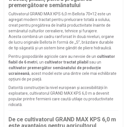
premergătoare semănatului
Cultivatorul GRAND MAX KPS 6,0 m Bellota 70×12 este un
agregat modern tractat pentru prelucrare totală a solului,
creat pentru pregătirea de înaltă productivitate înainte de
semănatul culturilor cerealiere, tehnice și furajere.
Acesta combină un cadru ranforsat în două niveluri, organe
de lucru originale Bellota în formă de „S”, brăzdare durabile
de tip săgeată și un sistem bine gândit de pliere hidraulică.
Pentru gospodăriile agricole care au nevoie de un
cultivator
fiabil de 6 metri
, un
cultivator tractat pliabil
sau un
cultivator premergător semănatului de producție
ucraineană
, acest model este una dintre cele mai echilibrate
opțiuni de pe piață.
Datorită construcției la nivel european și accesibilității în
exploatare, cultivatorul GRAND MAX KPS 6,0 m a devenit
popular printre fermierii care caută utilaje cu productivitate
ridicată.
De ce cultivatorul GRAND MAX KPS 6,0 m
este avantajos pentru agricultorul