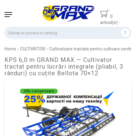
0
articol(e) -
0.00 lei
Home
CULTIVATORI
Cultivatoare tractate pentru cultivare continu
KPS 6,0 m GRAND MAX — Cultivator
tractat pentru lucrări integrale (pliabil, 3
rânduri) cu cuțite Bellota 70×12
25% compensare