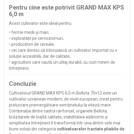
Pentru cine este potrivit GRAND MAX KPS
6,0 m
Acest cultivator este ideal pentru:
• ferme medii și mari;
• exploatații pe cernoziomuri;
• producători de cereale;
• cei care doresc să înlocuiască un cultivator importat cu o
soluție accesibilă, dar de calitate;
• agricultorii care caută un utilaj durabil, cu cost minim de
întreținere.
Concluzie
Cultivatorul GRAND MAX KPS 6,0 m Bellota 70×12 este un
cultivator ucrainean modern, de nivel european, creat pentru
prelucrare premergătoare semănatului la viteză mare.
Combinația dintre cadrul ranforsat, organele Bellota,
brăzdarele de înaltă calitate, stabilitatea adâncimii și
simplitatea întreținerii îl transformă într-una dintre cele mai
bune soluții din categoria
cultivatoarelor tractate pliabile de