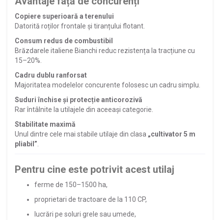
Avantaje față de concurenți
Copiere superioară a terenului
Datorită roților frontale și tiranțului flotant.
Consum redus de combustibil
Brăzdarele italiene Bianchi reduc rezistența la tracțiune cu
15–20%.
Cadru dublu ranforsat
Majoritatea modelelor concurente folosesc un cadru simplu.
Suduri închise și protecție anticorozivă
Rar întâlnite la utilajele din aceeași categorie.
Stabilitate maximă
Unul dintre cele mai stabile utilaje din clasa
„cultivator 5 m
pliabil”
.
Pentru cine este potrivit acest utilaj
ferme de 150–1500 ha,
proprietari de tractoare de la 110 CP,
lucrări pe soluri grele sau umede,