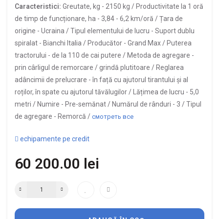
Caracteristici:
Greutate, kg -
2150 kg /
Productivitate la 1 oră
de timp de funcționare, ha -
3,84 - 6,2 km/oră /
Țara de
origine -
Ucraina /
Tipul elementului de lucru -
Suport dublu
spiralat - Bianchi Italia /
Producător -
Grand Max /
Puterea
tractorului -
de la 110 de cai putere /
Metoda de agregare -
prin cârligul de remorcare / grindă plutitoare /
Reglarea
adâncimii de prelucrare -
în față cu ajutorul tirantului și al
roților, în spate cu ajutorul tăvălugilor /
Lățimea de lucru -
5,0
metri /
Numire -
Pre-semănat /
Numărul de rânduri -
3 /
Tipul
de agregare -
Remorcă /
смотреть все
echipamente pe credit
60 200.00 lei