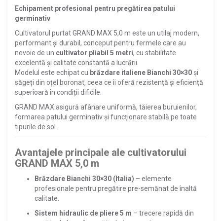
Echipament profesional pentru pregătirea patului
germinativ
Cultivatorul purtat GRAND MAX 5,0 m este un utilaj modern,
performant și durabil, conceput pentru fermele care au
nevoie de un
cultivator pliabil 5 metri
, cu stabilitate
excelentă și calitate constantă a lucrării.
Modelul este echipat cu
brăzdare italiene Bianchi 30×30
și
săgeți din oțel boronat, ceea ce îi oferă rezistență și eficiență
superioară în condiții dificile.
GRAND MAX asigură afânare uniformă, tăierea buruienilor,
formarea patului germinativ și funcționare stabilă pe toate
tipurile de sol.
Avantajele principale ale cultivatorului
GRAND MAX 5,0 m
Brăzdare Bianchi 30×30 (Italia)
– elemente
profesionale pentru pregătire pre-semănat de înaltă
calitate.
Sistem hidraulic de pliere 5 m
– trecere rapidă din