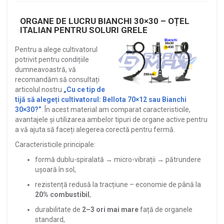
ORGANE DE LUCRU BIANCHI 30×30 – OȚEL
ITALIAN PENTRU SOLURI GRELE
Pentru a alege cultivatorul
potrivit pentru condițiile
dumneavoastră, vă
recomandăm să consultați
articolul nostru
„Cu ce tip de
tijă să alegeți cultivatorul: Bellota 70×12 sau Bianchi
30×30?”
.
În acest material am comparat caracteristicile,
avantajele și utilizarea ambelor tipuri de organe active pentru
a vă ajuta să faceți alegerea corectă pentru fermă.
Caracteristicile principale:
formă dublu-spiralată → micro-vibrații → pătrundere
ușoară în sol,
rezistență redusă la tracțiune – economie de până la
20% combustibil
,
durabilitate de
2–3 ori mai mare
față de organele
standard,