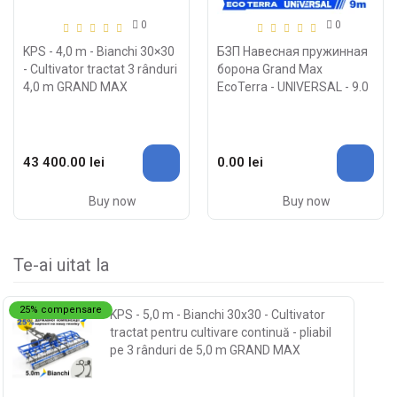
0
0
KPS - 4,0 m - Bianchi 30×30
БЗП Навесная пружинная
- Cultivator tractat 3 rânduri
борона Grand Max
4,0 m GRAND MAX
EcoTerra - UNIVERSAL - 9.0
43 400.00 lei
0.00 lei
Buy now
Buy now
Te-ai uitat la
25% compensare
KPS - 5,0 m - Bianchi 30x30 - Cultivator
tractat pentru cultivare continuă - pliabil
pe 3 rânduri de 5,0 m GRAND MAX