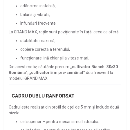
adâncime instabilă,
balans și vibrații,
înfundări frecvente.
La GRAND MAX, roțile sunt poziționate în față, ceea ce oferă:
stabilitate maximă,
copiere corectă a terenului,
funcționare lină chiar și la viteze mari.
Din acest motiv, căutările precum
„cultivator Bianchi 30×30
România”
,
„cultivator 5 m pre-semănat”
duc frecvent la
modelul GRAND MAX.
CADRU DUBLU RANFORSAT
Cadrul este realizat din profil de oțel de 5 mm și include două
nivele:
cel superior – pentru mecanismul hidraulic,