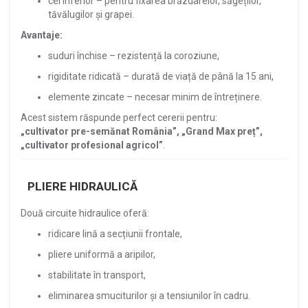
cel inferior – pentru fixarea brăzdarelor, săgeților,
tăvălugilor și grapei.
Avantaje:
suduri închise – rezistență la coroziune,
rigiditate ridicată – durată de viață de până la 15 ani,
elemente zincate – necesar minim de întreținere.
Acest sistem răspunde perfect cererii pentru:
„cultivator pre-semănat România”, „Grand Max preț”,
„cultivator profesional agricol”
.
PLIERE HIDRAULICĂ
Două circuite hidraulice oferă:
ridicare lină a secțiunii frontale,
pliere uniformă a aripilor,
stabilitate în transport,
eliminarea smuciturilor și a tensiunilor în cadru.