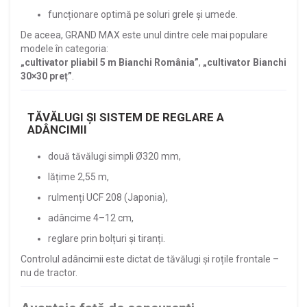
funcționare optimă pe soluri grele și umede.
De aceea, GRAND MAX este unul dintre cele mai populare
modele în categoria:
„cultivator pliabil 5 m Bianchi România”
,
„cultivator Bianchi
30×30 preț”
.
TĂVĂLUGI ȘI SISTEM DE REGLARE A
ADÂNCIMII
două tăvălugi simpli Ø320 mm,
lățime 2,55 m,
rulmenți UCF 208 (Japonia),
adâncime 4–12 cm,
reglare prin bolțuri și tiranți.
Controlul adâncimii este dictat de tăvălugi și roțile frontale –
nu de tractor.