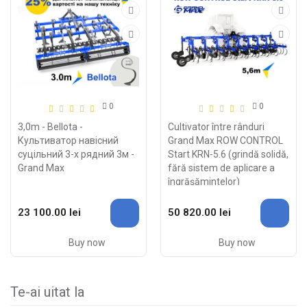
0
0
3,0m - Bellota -
Cultivator între rânduri
Культиватор навісний
Grand Max ROW CONTROL
суцільний 3-х рядний 3м -
Start KRN-5.6 (grindă solidă,
Grand Max
fără sistem de aplicare a
îngrășămintelor)
23 100.00 lei
50 820.00 lei
Buy now
Buy now
Te-ai uitat la