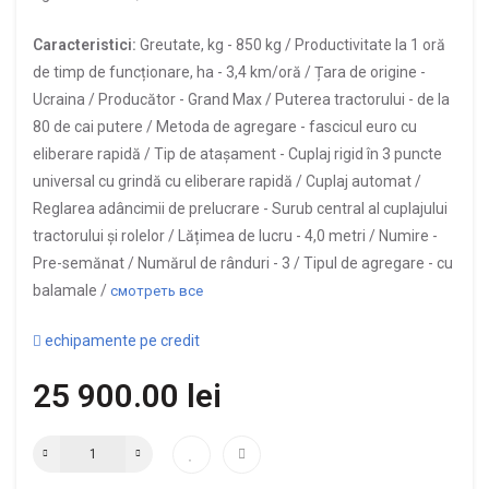
Caracteristici:
Greutate, kg -
850 kg /
Productivitate la 1 oră
de timp de funcționare, ha -
3,4 km/oră /
Țara de origine -
Ucraina /
Producător -
Grand Max /
Puterea tractorului -
de la
80 de cai putere /
Metoda de agregare -
fascicul euro cu
eliberare rapidă /
Tip de atașament -
Cuplaj rigid în 3 puncte
universal cu grindă cu eliberare rapidă / Cuplaj automat /
Reglarea adâncimii de prelucrare -
Surub central al cuplajului
tractorului și rolelor /
Lățimea de lucru -
4,0 metri /
Numire -
Pre-semănat /
Numărul de rânduri -
3 /
Tipul de agregare -
cu
balamale /
смотреть все
echipamente pe credit
25 900.00 lei