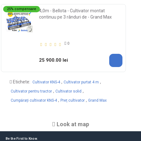
25% compensare
4,0m - Bellota - Cultivator montat
continuu pe 3 rânduri de - Grand Max
0
25 900.00 lei
Etichete:
,
,
Cultivator KNS-4
Cultivator purtat 4 m
,
,
Cultivator pentru tractor
Cultivator solid
,
,
Cumpărați cultivator KNS-4
Preț cultivator
Grand Max
Look at map
Be the First to Know.