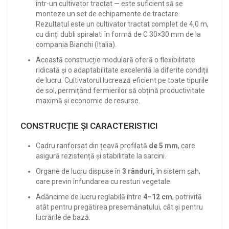
într-un cultivator tractat — este suficient să se
monteze un set de echipamente de tractare.
Rezultatul este un cultivator tractat complet de 4,0 m,
cu dinți dubli spiralati în formă de C 30×30 mm de la
compania Bianchi (Italia).
Această construcție modulară oferă o flexibilitate
ridicată și o adaptabilitate excelentă la diferite condiții
de lucru. Cultivatorul lucrează eficient pe toate tipurile
de sol, permițând fermierilor să obțină productivitate
maximă și economie de resurse.
CONSTRUCȚIE ȘI CARACTERISTICI
Cadru ranforsat din țeavă profilată
de 5 mm
, care
asigură rezistență și stabilitate la sarcini.
Organe de lucru dispuse în
3 rânduri,
în sistem șah,
care previn înfundarea cu resturi vegetale.
Adâncime de lucru reglabilă între
4–12 cm
, potrivită
atât pentru pregătirea presemănatului, cât și pentru
lucrările de bază.