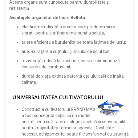
Aceste organe sunt cunoscute pentru durabilitate și
rezistență.
Avantajele organelor de lucru Bellota:
elasticitate ridicată a arcului, care produce micro-
vibrații pentru o afânare mai bună a solului;
tăiere eficientă a buruienilor pe toată lățimea de lucru;
auto-curățare a cuțitului și arcului de solul lipit;
rezistență redusă la tracțiune, ceea ce diminuează
consumul de combustibil;
durată de viață extinsă datorită oțelului călit de înaltă
calitate.
UNIVERSALITATEA CULTIVATORULUI
Construcția cultivatorului GRAND MAX
a fost concepută inițial ca un model
purtat, ceea ce îl face o soluție practică și convenabilă
pentru majoritatea fermelor agricole. Dacă este
necesar, echipamentul poate fi transformat cu ușurință