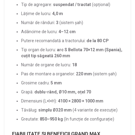
Tip de agregare:
suspendat / tractat
(opțional)
Lățime de lucru:
4,0 m
Număr de rânduri:
3
(sistem șah)
Adâncime de lucru:
4–12 cm
Putere recomandată a tractorului:
de la 80 CP
Tip organ de lucru:
arc S Bellota 70×12 mm (Spania),
cuțit tip săgeată 260 mm
Număr de organe de lucru:
18
Pas de montare a organelor:
220 mm
(sistem șah)
Grosime cadru:
5 mm
Grapă:
dublu-rând, Ø10 mm, oțel 70
Dimensiuni (L×l×H):
4100 × 2800 × 1000 mm
Tăvălug:
simplu Ø320 mm
(4 variante de execuție)
Greutate:
850–950 kg
(în funcție de configurație)
FIABILITATE ȘI BENEFICII GRAND MAX