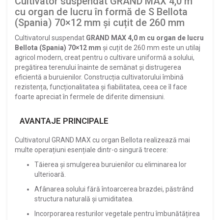
Cultivator suspendat GRAND MAX 4,0 m
cu organ de lucru în formă de S Bellota
(Spania) 70×12 mm și cuțit de 260 mm
Cultivatorul suspendat
GRAND MAX 4,0 m cu organ de lucru
Bellota (Spania) 70×12 mm
și cuțit de 260 mm este un utilaj
agricol modern, creat pentru o cultivare uniformă a solului,
pregătirea terenului înainte de semănat și distrugerea
eficientă a buruienilor. Construcția cultivatorului îmbină
rezistența, funcționalitatea și fiabilitatea, ceea ce îl face
foarte apreciat în fermele de diferite dimensiuni.
AVANTAJE PRINCIPALE
Cultivatorul GRAND MAX cu organ Bellota realizează mai
multe operațiuni esențiale dintr-o singură trecere:
Tăierea și smulgerea buruienilor cu eliminarea lor
ulterioară.
Afânarea solului fără întoarcerea brazdei, păstrând
structura naturală și umiditatea.
Incorporarea resturilor vegetale pentru îmbunătățirea