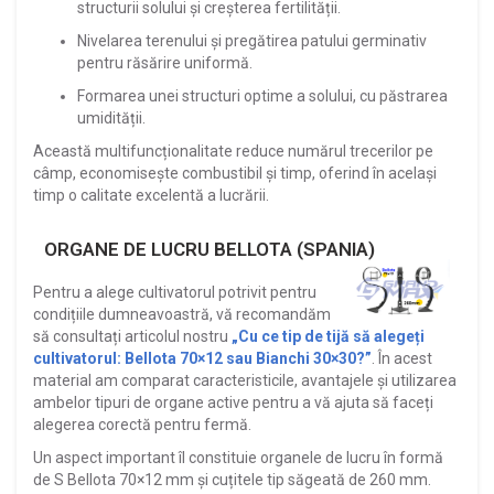
structurii solului și creșterea fertilității.
Nivelarea terenului și pregătirea patului germinativ
pentru răsărire uniformă.
Formarea unei structuri optime a solului, cu păstrarea
umidității.
Această multifuncționalitate reduce numărul trecerilor pe
câmp, economisește combustibil și timp, oferind în același
timp o calitate excelentă a lucrării.
ORGANE DE LUCRU BELLOTA (SPANIA)
Pentru a alege cultivatorul potrivit pentru
condițiile dumneavoastră, vă recomandăm
să consultați articolul nostru
„Cu ce tip de tijă să alegeți
cultivatorul: Bellota 70×12 sau Bianchi 30×30?”
. În acest
material am comparat caracteristicile, avantajele și utilizarea
ambelor tipuri de organe active pentru a vă ajuta să faceți
alegerea corectă pentru fermă.
Un aspect important îl constituie organele de lucru în formă
de S Bellota 70×12 mm și cuțitele tip săgeată de 260 mm.