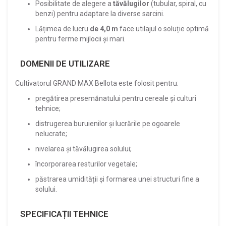
Posibilitate de alegere a
tăvălugilor
(tubular, spiral, cu
benzi) pentru adaptare la diverse sarcini.
Lățimea de lucru
de 4,0 m
face utilajul o soluție optimă
pentru ferme mijlocii și mari.
DOMENII DE UTILIZARE
Cultivatorul GRAND MAX Bellota este folosit pentru:
pregătirea presemănatului pentru cereale și culturi
tehnice;
distrugerea buruienilor și lucrările pe ogoarele
nelucrate;
nivelarea și tăvălugirea solului;
încorporarea resturilor vegetale;
păstrarea umidității și formarea unei structuri fine a
solului.
SPECIFICAȚII TEHNICE