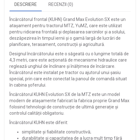
DESCRIERE
RECENZII (0)
Încărcătorul frontal (KUHN) Grand Max Evolution SX este un
atașament pentru tractorul MTZ, YuMZ, care este utilizat
pentru ridicarea frontală și deplasarea sarcinilor și a solului,
deszăpezirea în timpul iernii și o gamă largă de lucrări de
planificare, terasament, construcții și agricultură.
Designul încărcătorului este o săgeată cu o lungime totală de
4,3 metri, care este acționată de mecanisme hidraulice care
reglează unghiul de înclinare și înălțimea de încărcare.
Încărcătorul este instalat pe tractor cu ajutorul unui șasiu
special, prin care este conectat la panoul de comandă situat
în cabina șoferului.
Încărcătorul KUHN Evolution SX de la MTZ este un model
modern de atașamente fabricat la fabrica proprie Grand Max
folosind tehnologii de construcție de ultimă generație și
controlul calității obligatoriu.
Încărcătorul KUHN este diferit:
simplitate și fiabilitate constructivă;
durabilitate și capacitatea de a lucra mult timp fără