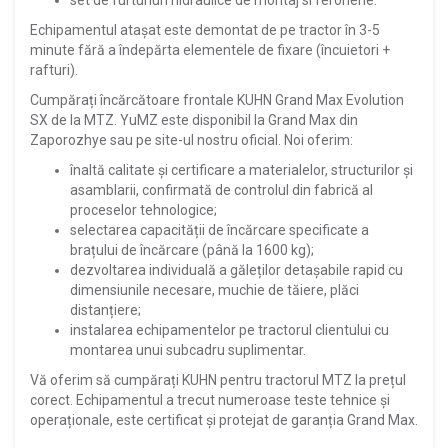
Echipamentul atașat este demontat de pe tractor în 3-5
minute fără a îndepărta elementele de fixare (încuietori +
rafturi).
Cumpărați încărcătoare frontale KUHN Grand Max Evolution
SX de la MTZ. YuMZ este disponibil la Grand Max din
Zaporozhye sau pe site-ul nostru oficial. Noi oferim:
înaltă calitate și certificare a materialelor, structurilor și
asamblarii, confirmată de controlul din fabrică al
proceselor tehnologice;
selectarea capacității de încărcare specificate a
brațului de încărcare (până la 1600 kg);
dezvoltarea individuală a găleților detașabile rapid cu
dimensiunile necesare, muchie de tăiere, plăci
distanțiere;
instalarea echipamentelor pe tractorul clientului cu
montarea unui subcadru suplimentar.
Vă oferim să cumpărați KUHN pentru tractorul MTZ la prețul
corect. Echipamentul a trecut numeroase teste tehnice și
operaționale, este certificat și protejat de garanția Grand Max.