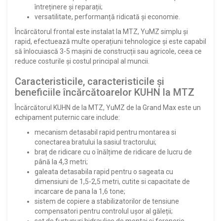
întreținere și reparații;
versatilitate, performanță ridicată și economie.
Încărcătorul frontal este instalat la MTZ, YuMZ simplu și
rapid, efectuează multe operațiuni tehnologice și este capabil
să înlocuiască 3-5 mașini de construcții sau agricole, ceea ce
reduce costurile și costul principal al muncii.
Caracteristicile, caracteristicile și
beneficiile încărcătoarelor KUHN la MTZ
Încărcătorul KUHN de la MTZ, YuMZ de la Grand Max este un
echipament puternic care include:
mecanism detasabil rapid pentru montarea si
conectarea bratului la sasiul tractorului;
braț de ridicare cu o înălțime de ridicare de lucru de
până la 4,3 metri;
galeata detasabila rapid pentru o sageata cu
dimensiuni de 1,5-2,5 metri, cutite si capacitate de
incarcare de pana la 1,6 tone;
sistem de copiere a stabilizatorilor de tensiune
compensatori pentru controlul ușor al găleții;
set de furtunuri hidraulice de montaj si feronerie.