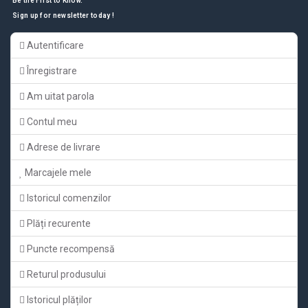
Be the First to Know.
Sign up for newsletter today !
Autentificare
Înregistrare
Am uitat parola
Contul meu
Adrese de livrare
Marcajele mele
Istoricul comenzilor
Plăți recurente
Puncte recompensă
Returul produsului
Istoricul plăților