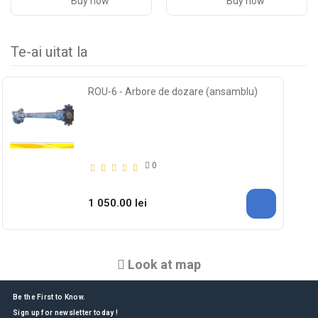
Buy now
Buy now
Te-ai uitat la
ROU-6 - Arbore de dozare (ansamblu)
0
1 050.00 lei
Look at map
Be the First to Know.
Sign up for newsletter today !