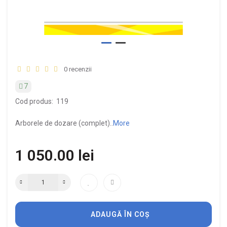
0 recenzii
7
Cod produs:
119
Arborele de dozare (complet)..
More
1 050.00 lei
ADAUGĂ ÎN COȘ