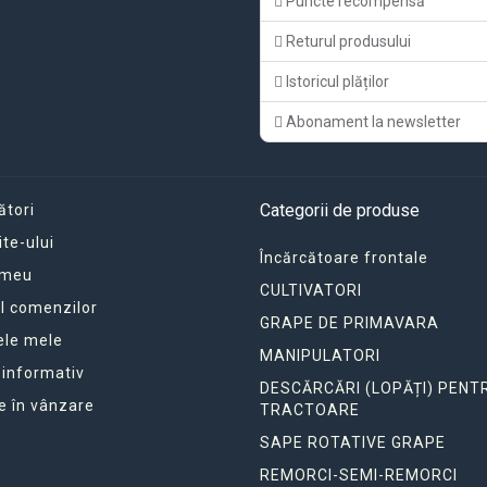
Puncte recompensă
Returul produsului
Istoricul plăților
Abonament la newsletter
Categorii de produse
ători
ite-ului
Încărcătoare frontale
 meu
CULTIVATORI
ul comenzilor
GRAPE DE PRIMAVARA
ele mele
MANIPULATORI
 informativ
DESCĂRCĂRI (LOPĂȚI) PENT
e în vânzare
TRACTOARE
SAPE ROTATIVE GRAPE
REMORCI-SEMI-REMORCI