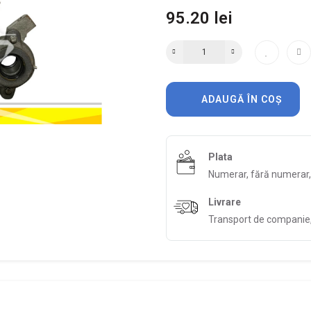
95.20 lei
ADAUGĂ ÎN COȘ
Plata
Numerar, fără numerar
Livrare
Transport de companie, 