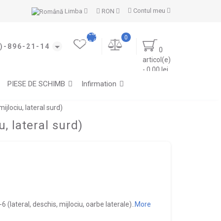
Contul meu
Limba
RON
Marcajele
0
mele (0)
)-896-21-14
0
articol(e)
- 0.00 lei
PIESE DE SCHIMB
Infirmation
jlociu, lateral surd)
, lateral surd)
(lateral, deschis, mijlociu, oarbe laterale)..
More