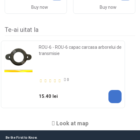
Buy now
Buy now
Te-ai uitat la
ROU-6 - ROU-6 capac carcasa arborelui de
transmisie
0
15.40 lei
Look at map
Be the First to Know.