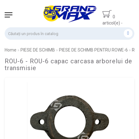
0
articol(e) -
0.00 lei
Home
PIESE DE SCHIMB
PIESE DE SCHIMB PENTRU ROWE-6
ROU
ROU-6 - ROU-6 capac carcasa arborelui de
transmisie