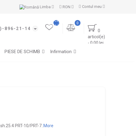
Contul meu
Limba
RON
Marcajele
0
mele (0)
)-896-21-14
0
articol(e)
- 0.00 lei
PIESE DE SCHIMB
Infirmation
 sh.25.4 PRT-10/PRT-7..
More