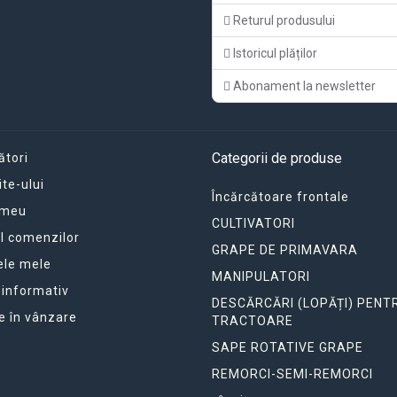
Returul produsului
Istoricul plăților
Abonament la newsletter
Categorii de produse
ători
ite-ului
Încărcătoare frontale
 meu
CULTIVATORI
ul comenzilor
GRAPE DE PRIMAVARA
ele mele
MANIPULATORI
 informativ
DESCĂRCĂRI (LOPĂȚI) PENT
e în vânzare
TRACTOARE
SAPE ROTATIVE GRAPE
REMORCI-SEMI-REMORCI