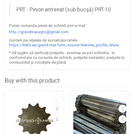
PRT - Pinion antrenat (sub bucșă) PRT-10
Pute
i comanda piese de schimb prin e-mail:
ț
http://grandmaxagro@gmail.com
Suntem pe re
ț
elele de socializare retele:
https://linktr.ee/grand.max?utm_source=linktree_profile_share
* V
ă
rug
ă
m s
ă
verifica
ț
i pre
ț
urile - acestea se pot schimba -
î
n
conformitate cu cursurile de schimb, pre
ț
urile metalelor, pre
ț
urile la
combustibil
ș
i condi
ț
iile de plat
ă
.
Buy with this product