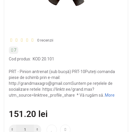
0 recenzii
7
Cod produs:
KOD 20.101
PRT - Pinion antrenat (sub bucșă) PRT-10Puteți comanda
piese de schimb prin e-mail:
http://grandmaxagro@gmail.comSuntem pe rețelele de
socializare retele: https://linktr.ee/grand.max?
utm_source=linktree_profile_share * Vă rugăm să..
More
151.20 lei