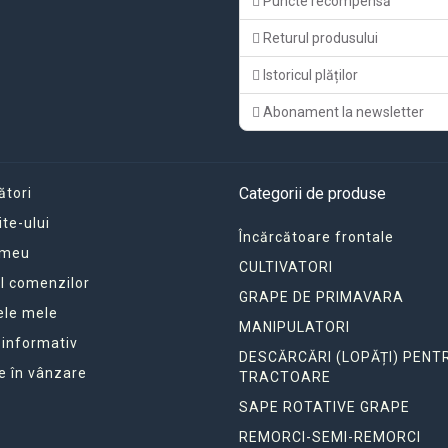
Puncte recompensă
Returul produsului
Istoricul plăților
Abonament la newsletter
Categorii de produse
ători
ite-ului
Încărcătoare frontale
 meu
CULTIVATORI
ul comenzilor
GRAPE DE PRIMAVARA
ele mele
MANIPULATORI
 informativ
DESCĂRCĂRI (LOPĂȚI) PENT
e în vânzare
TRACTOARE
SAPE ROTATIVE GRAPE
REMORCI-SEMI-REMORCI