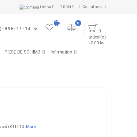
Contul meu
Limba
RON
Marcajele
0
mele (0)
)-896-21-14
0
articol(e)
- 0.00 lei
PIESE DE SCHIMB
Infirmation
zivă) KTU-10..
More