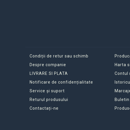
Condiții de retur sau schimb
Produc
Despre companie
Harta s
LIVRARE SI PLATA
Contul
Notificare de confidențialitate
Istoric
Service și suport
Marcaj
Returul produsului
Buletin
Contactați-ne
Produs