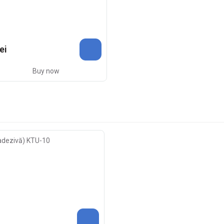
ei
Buy now
 adezivă) KTU-10