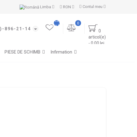
Contul meu
Limba
RON
Marcajele
0
mele (0)
)-896-21-14
0
articol(e)
- 0.00 lei
PIESE DE SCHIMB
Infirmation