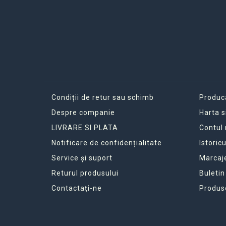
Condiții de retur sau schimb
Produc
Despre companie
Harta s
LIVRARE SI PLATA
Contul
Notificare de confidențialitate
Istoric
Service și suport
Marcaj
Returul produsului
Buletin
Contactați-ne
Produs