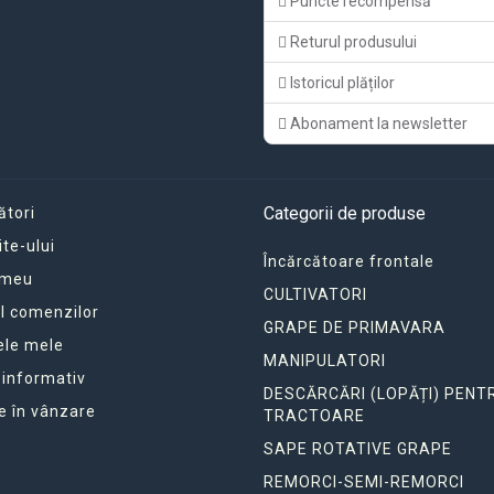
Puncte recompensă
Returul produsului
Istoricul plăților
Abonament la newsletter
Categorii de produse
ători
ite-ului
Încărcătoare frontale
 meu
CULTIVATORI
ul comenzilor
GRAPE DE PRIMAVARA
ele mele
MANIPULATORI
 informativ
DESCĂRCĂRI (LOPĂȚI) PENT
e în vânzare
TRACTOARE
SAPE ROTATIVE GRAPE
REMORCI-SEMI-REMORCI