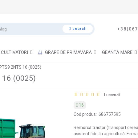
search
+38(067
CULTIVATORI
GRAPE DE PRIMAVARA
GEANTA MARE
2PTS9 2NTS 16 (0025)
 16 (0025)
1 recenzii
16
Cod produs:
686757595
Remorcă tractor (transport cere
asistent fidel în agricultură. Fir