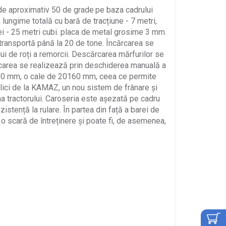
 de aproximativ 50 de grade
pe baza cadrului
, lungime totală cu bară de tracțiune - 7 metri,
eriei - 25 metri cubi. placa de metal grosime 3 mm.
ă transportă până la 20 de tone. Încărcarea se
ui de roți a remorcii. Descărcarea mărfurilor se
rcarea se realizează prin deschiderea manuală a
 300 mm, o cale de 20160 mm, ceea ce permite
lici de la KAMAZ, un nou sistem de frânare și
na tractorului. Caroseria este așezată pe cadru
zistență la rulare. În partea din față a barei de
o scară de întreținere și poate fi, de asemenea,