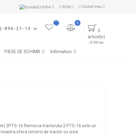
Contul meu
Limba
RON
Marcajele
0
mele (0)
)-896-21-14
0
articol(e)
- 0.00 lei
PIESE DE SCHIMB
Infirmation
ale) 2PTS-16 Remorca tractorului 2 PTS-16 este un
ma noastra ofera remorci de tractor cu orice