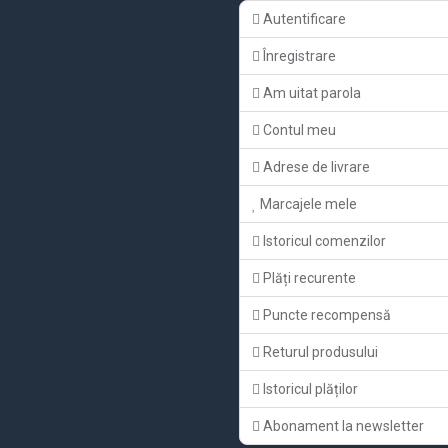
Autentificare
Înregistrare
Am uitat parola
Contul meu
Adrese de livrare
Marcajele mele
Istoricul comenzilor
Plăți recurente
Puncte recompensă
Returul produsului
Istoricul plăților
Abonament la newsletter