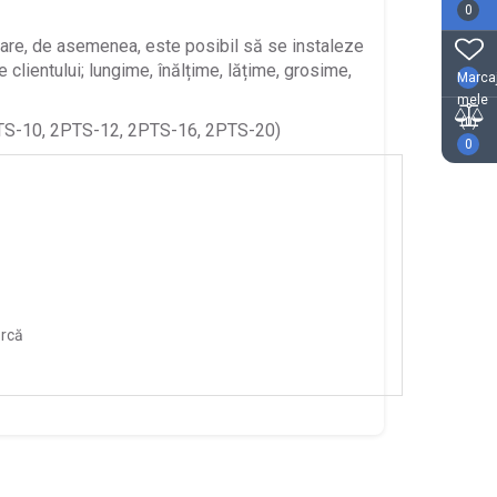
0
mentare, de asemenea, este posibil să se instaleze
 clientului; lungime, înălțime, lățime, grosime,
Marca
mele
(0)
2PTS-10, 2PTS-12, 2PTS-16, 2PTS-20)
0
rcă