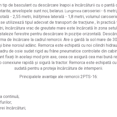
un tip de basculant cu descărcare înapoi a încărcăturii cu o pantă
ntarite, anvelopele sunt noi, belarus.
caroseriei
- 6 metri
Lungimea
 totală - 2,55 metri, înălțimea laterală - 1,8 metri, volumul caros
 se utilizează tipul adecvat de transport de tracțiune
, în practic
, încărcătura vrac de greutate mare este încărcată în zona setul
instaleze ferestre pentru descărcare în poziție orizontală. Descă
ma de încărcare la cadrul remorcii. Are o gardă la sol mare de
 bine noroiul adânc. Remorca este echipată cu noi cilindri hidrau
cadru de osie sudat rigid au frâne pneumatice controlate din cabi
sunt fixați în același mod prin axe, ceea ce asigură cea mai bună re
o conexiune rapidă și sigură la tractor. Remorca este echipată cu 
sudată pentru a proteja încărcătura de intemperii.
Principalele avantaje ale remorcii 2PTS-16:
a continuă;
urilor;
ei încărcături;