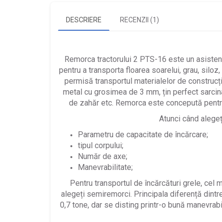
DESCRIERE
RECENZII (1)
Remorca tractorului 2 PTS-16 este un asistent 
pentru a transporta floarea soarelui, grau, siloz,
permisă transportul materialelor de construcție 
metal cu grosimea de 3 mm, țin perfect sarcina 
de zahăr etc. Remorca este concepută pentru 
Atunci când alegeți
Parametru de capacitate de încărcare;
tipul corpului;
Număr de axe;
Manevrabilitate;
Pentru transportul de încărcături grele, cel 
alegeți semiremorci. Principala diferență dintr
0,7 tone, dar se disting printr-o bună manevrabi