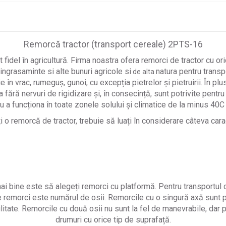
Remorcă tractor (transport cereale) 2PTS-16
fidel în agricultură. Firma noastra ofera remorci de tractor cu 
 ingrasaminte si alte bunuri agricole si
natura pentru transp
de alta
în vrac, rumeguș, gunoi, cu excepția pietrelor și pietruirii.
În plu
fără nervuri de rigidizare și, în consecință, sunt potrivite pentru
a funcționa în toate zonele solului și climatice de la minus 40C
 o remorcă de tractor, trebuie să luați în considerare câteva caracte
mai bine este să alegeți remorci cu platformă. Pentru transportul 
e remorci este numărul de osii. Remorcile cu o singură axă sunt p
litate. Remorcile cu două osii nu sunt la fel de manevrabile, dar po
drumuri cu orice tip de suprafață.