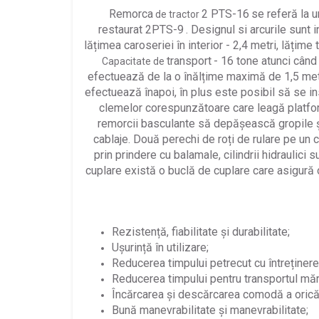
Remorca
2 PTS-16
se referă la 
de tractor
restaurat 2PTS-9
. Designul si arcurile sunt i
lățimea caroseriei în interior - 2,4 metri, lățime
transport
- 16 tone atunci când
Capacitate de
efectuează de la o înălțime maximă de 1,5 metri
efectuează înapoi, în plus este posibil să se 
clemelor corespunzătoare care leagă platfor
remorcii basculante să depășească gropile și
cablaje. Două perechi de roți de rulare pe un 
prin prindere cu balamale, cilindrii hidraulici 
cuplare există o buclă de cuplare care asigură 
Rezistență, fiabilitate și durabilitate;
Ușurință în utilizare;
Reducerea timpului petrecut cu întreținere
Reducerea timpului pentru transportul mărf
Încărcarea și descărcarea comodă a oricăr
Bună manevrabilitate și manevrabilitate;