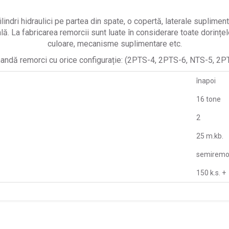
cilindri hidraulici pe partea din spate, o copertă, laterale supli
ă. La fabricarea remorcii sunt luate în considerare toate dorințele
culoare, mecanisme suplimentare etc.
andă remorci cu orice configurație: (2PTS-4, 2PTS-6, NTS-5, 
înapoi
16 tone
2
25 m.kb.
semiremo
150 k.s. +