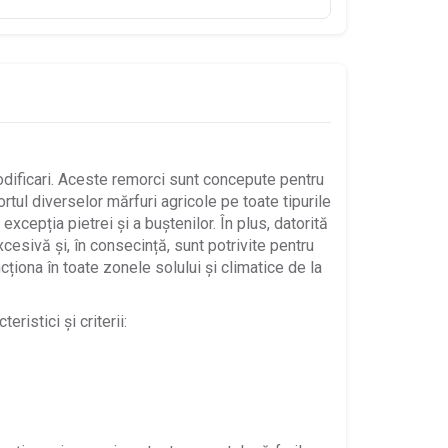
odificari. Aceste remorci sunt concepute pentru
ortul diverselor mărfuri agricole pe toate tipurile
xcepția pietrei și a buștenilor. În plus, datorită
xcesivă și, în consecință, sunt potrivite pentru
ționa în toate zonele solului și climatice de la
ristici și criterii: