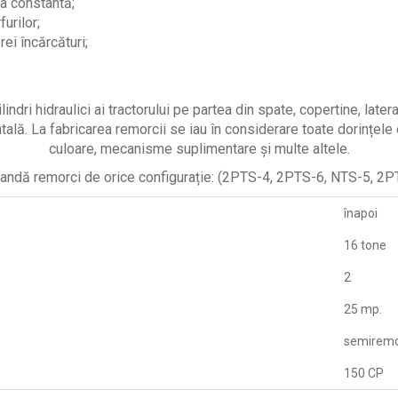
ea constantă;
urilor;
ei încărcături;
lindri hidraulici ai tractorului pe partea din spate, copertine, late
ală. La fabricarea remorcii se iau în considerare toate dorințele c
culoare, mecanisme suplimentare și multe altele.
andă remorci de orice configurație: (2PTS-4, 2PTS-6, NTS-5, 
înapoi
16 tone
2
25 mp.
semirem
150 CP