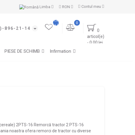
Contul meu
Limba
RON
Marcajele
0
mele (0)
)-896-21-14
0
articol(e)
- 0.00 lei
PIESE DE SCHIMB
Infirmation
 cereale) 2PTS-16 Remorcă tractor 2 PTS-16
mpania noastra ofera remorci de tractor cu diverse