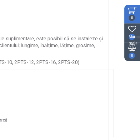
0
Marca
rale suplimentare, este posibil să se instaleze și
mele
lientului; lungime, înălțime, lățime, grosime,
(0)
0
2PTS-10, 2PTS-12, 2PTS-16, 2PTS-20)
orcă