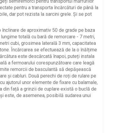
egeți semiremorci pentru transportul mărfurilor
ectate pentru a transporta încărcături de până la
e, dar pot rezista la sarcini grele. Și se pot
o înclinare de aproximativ 50 de grade pe baza
, lungime totală cu bară de remorcare - 7 metri,
25 metri cubi, grosimea laterală 3 mm, capacitatea
e tone. Încărcarea se efectuează de la o înălțime
ărcătura este descărcată înapoi, puteți instala
uală a fermoarului corespunzătoare care leagă
ermite remorcii de basculantă să depășească
are și cabluri. Două perechi de roți de rulare pe
 cu ajutorul unor elemente de fixare cu balamale,
ea din față a grinzii de cuplare există o buclă de
u și este, de asemenea, posibilă sudarea unui