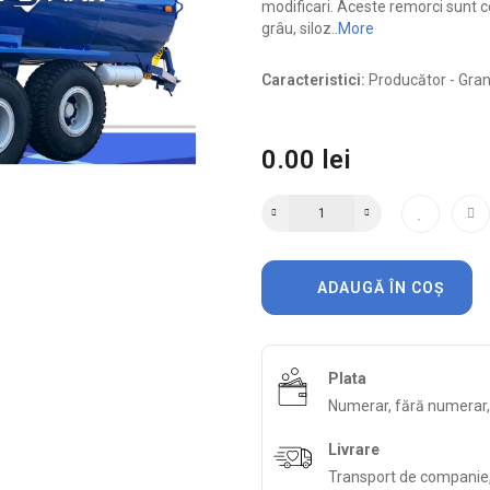
modificari. Aceste remorci sunt c
grâu, siloz..
More
Caracteristici:
Producător -
Gran
0.00 lei
ADAUGĂ ÎN COȘ
Plata
Numerar, fără numerar
Livrare
Transport de companie, 