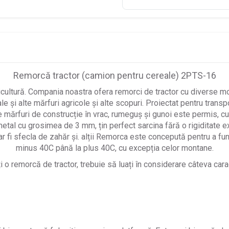
Remorcă tractor (camion pentru cereale) 2PTS-16
icultură. Compania noastra ofera remorci de tractor cu diverse m
ale și alte mărfuri agricole și alte scopuri. Proiectat pentru transp
 mărfuri de construcție în vrac, rumeguș și gunoi este permis, cu e
 metal cu grosimea de 3 mm, țin perfect sarcina fără o rigiditate e
 fi sfecla de zahăr și. alții Remorca este concepută pentru a func
minus 40C până la plus 40C, cu excepția celor montane.
 o remorcă de tractor, trebuie să luați în considerare câteva caracte