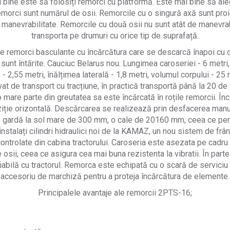
ai bine este să folosiți remorci cu platformă. Este mai bine să al
 remorci sunt numărul de osii. Remorcile cu o singură axă sunt proi
 manevrabilitate. Remorcile cu două osii nu sunt atât de manevrabil
transporta pe drumuri cu orice tip de suprafață.
e remorci basculante cu încărcătura care se descarcă înapoi cu 
e sunt întărite. Cauciuc Belarus nou. Lungimea caroseriei - 6 metri
ă - 2,55 metri, înălțimea laterală - 1,8 metri, volumul corpului - 
at de transport cu tracțiune, în practică transportă până la 20 d
 mare parte din greutatea sa este încărcată în roțile remorcii. Înc
ziție orizontală. Descărcarea se realizează prin desfacerea man
 o gardă la sol mare de 300 mm, o cale de 20160 mm, ceea ce p
nstalați cilindri hidraulici noi de la KAMAZ, un nou sistem de frân
ontrolate din cabina tractorului. Caroseria este asezata pe cadru
de osii, ceea ce asigura cea mai buna rezistenta la vibratii. În part
fiabilă cu tractorul. Remorca este echipată cu o scară de servici
accesoriu de marchiză pentru a proteja încărcătura de elemente.
Principalele avantaje ale remorcii 2PTS-16;