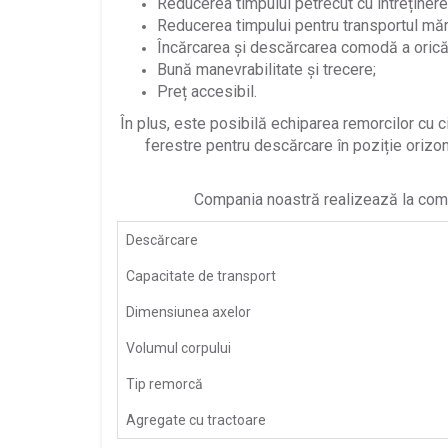
Reducerea timpului petrecut cu întreținer
Reducerea timpului pentru transportul mărf
Încărcarea și descărcarea comodă a oricăr
Bună manevrabilitate și trecere;
Preț accesibil.
În plus, este posibilă echiparea remorcilor cu ci
ferestre pentru descărcare în poziție orizont
Compania noastră realizează la com
Descărcare
Capacitate de transport
Dimensiunea axelor
Volumul corpului
Tip remorcă
Agregate cu tractoare