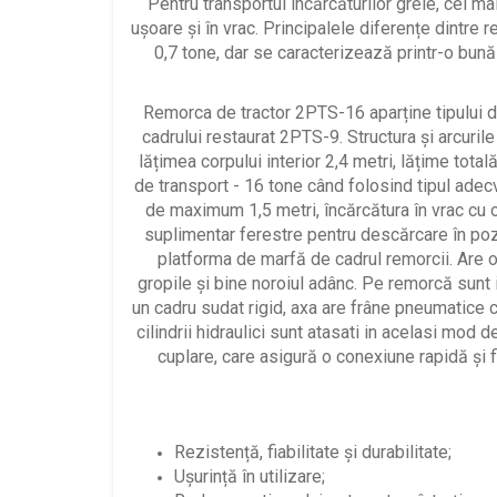
Pentru transportul încărcăturilor grele, cel m
ușoare și în vrac. Principalele diferențe dintre
0,7 tone, dar se caracterizează printr-o bună
Remorca de tractor 2PTS-16 aparține tipului d
cadrului restaurat 2PTS-9. Structura și arcuril
lățimea corpului interior 2,4 metri, lățime total
de transport - 16 tone când folosind tipul adecv
de maximum 1,5 metri, încărcătura în vrac cu o
suplimentar ferestre pentru descărcare în po
platforma de marfă de cadrul remorcii. Are
gropile și bine noroiul adânc. Pe remorcă sunt i
un cadru sudat rigid, axa are frâne pneumatice c
cilindrii hidraulici sunt atasati in acelasi mod 
cuplare, care asigură o conexiune rapidă și 
Rezistență, fiabilitate și durabilitate;
Ușurință în utilizare;