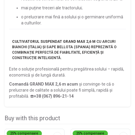
mai puține treceri ale tractorului;
o prelucrare mai fină a solului și o germinare uniformă
a culturilor.
CULTIVATORUL SUSPENDAT GRAND MAX 2,6 M
CU ARCURI
BIANCHI (ITALIA) ȘI SAPE BELLOTA (SPANIA) REPREZINTĂ O
COMBINAȚIE PERFECTĂ DE FIABILITATE, EFICIENȚĂ ȘI
CONSTRUCȚIE INTELIGENTĂ.
Este o soluție profesională pentru pregătirea solului – rapidă,
economică și de lungă durată.
Comandă GRAND MAX 2,6 m acum
și convinge-te că o
prelucrare de calitate a solului poate fi simplă, rapidă și
profitabilă.
☎️
+38 (067) 896-21-14
Buy with this product
25% compensare
25% compensare