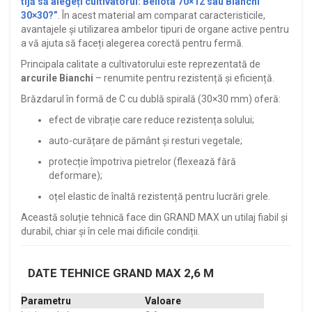
tijă să alegeți cultivatorul: Bellota 70×12 sau Bianchi
30×30?”
. În acest material am comparat caracteristicile,
avantajele și utilizarea ambelor tipuri de organe active pentru
a vă ajuta să faceți alegerea corectă pentru fermă.
Principala calitate a cultivatorului este reprezentată de
arcurile Bianchi
– renumite pentru rezistență și eficiență.
Brăzdarul în formă de C cu dublă spirală (30×30 mm) oferă:
efect de vibrație care reduce rezistența solului;
auto-curățare de pământ și resturi vegetale;
protecție împotriva pietrelor (flexează fără
deformare);
oțel elastic de înaltă rezistență pentru lucrări grele.
Această soluție tehnică face din GRAND MAX un utilaj fiabil și
durabil, chiar și în cele mai dificile condiții.
DATE TEHNICE GRAND MAX 2,6 M
Parametru
Valoare