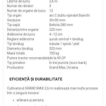
Lățime de lucru
2,6 m
Număr de rânduri
3
Număr de organe de lucru
12
Tip organ
arc C dublu-spiralat Bianchi
Secțiune
30×30 mm
Tip sapă
Bellota 280 mm
Distanța între organe
220 mm
Adâncime de lucru
4–12 cm
Reglare adâncime
șurub central + tăvălug
Tip tăvălug
tubular / spiral / plat
Diametru tăvălug
320 mm
Masă totală
700 kg
Putere tractor recomandată
de la 40 CP
Tip prindere
în trei puncte (euro-bară)
Producător
Grand Max, Ucraina
EFICIENȚĂ ȘI DURABILITATE
Cultivatorul GRAND MAX 2,6 m realizează mai multe procese
într-o singură trecere:
afânare și aerisire,