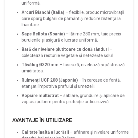
uniformă.
Arcuri Bianchi (Italia)
– flexibile, produc microvibrații
care sparg bulgării de pământ și reduc rezistența la
înaintare.
Sape Bellota (Spania)
– lățime 280 mm, taie precis
buruienile și asigură o lucrare uniformă.
Bară de nivelare plutitoare cu două rânduri
–
colectează resturile vegetale și netezește solul.
Tăvălug Ø320 mm
– tasează, nivelează și păstrează
umiditatea.
Rulmenți UCF 208 (Japonia)
– în carcase de fontă,
etanșați împotriva prafului și umezelii.
Vopsire multistrat
– sablare, grunduire și aplicare de
vopsea pulbere pentru protecție anticorozivă.
AVANTAJE ÎN UTILIZARE
Calitate înaltă a lucrării
– afânare și nivelare uniforme