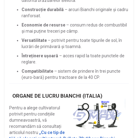
datorită brăzdarelor Bellota.
Construcție durabilă
– arcuri Bianchi originale și cadru
ranforsat.
Economie de resurse
– consum redus de combustibil
și mai puține treceri pe câmp.
Versatilitate
– potrivit pentru toate tipurile de sol, în
lucrări de primăvară și toamnă.
Întreținere ușoară
– acces rapid la toate punctele de
reglare.
Compatibilitate
– sistem de prindere în trei puncte
(euro-bară) pentru tractoare de la 40 CP.
ORGANE DE LUCRU BIANCHI (ITALIA)
Pentru a alege cultivatorul
potrivit pentru condițiile
dumneavoastră, vă
recomandăm să consultați
articolul nostru
„Cu ce tip de