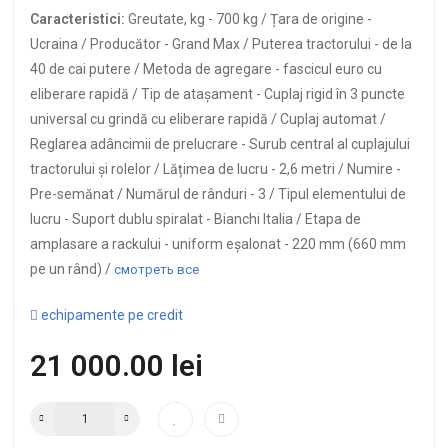
Caracteristici:
Greutate, kg -
700 kg /
Țara de origine -
Ucraina /
Producător -
Grand Max /
Puterea tractorului -
de la
40 de cai putere /
Metoda de agregare -
fascicul euro cu
eliberare rapidă /
Tip de atașament -
Cuplaj rigid în 3 puncte
universal cu grindă cu eliberare rapidă / Cuplaj automat /
Reglarea adâncimii de prelucrare -
Surub central al cuplajului
tractorului și rolelor /
Lățimea de lucru -
2,6 metri /
Numire -
Pre-semănat /
Numărul de rânduri -
3 /
Tipul elementului de
lucru -
Suport dublu spiralat - Bianchi Italia /
Etapa de
amplasare a rackului -
uniform eșalonat - 220 mm (660 mm
pe un rând) /
смотреть все
echipamente pe credit
21 000.00 lei