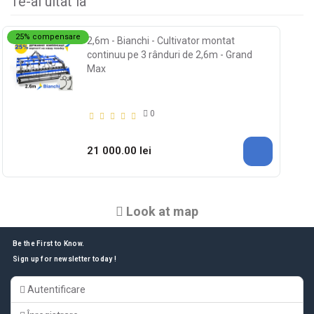
Te-ai uitat la
25% compensare
2,6m - Bianchi - Cultivator montat
continuu pe 3 rânduri de 2,6m - Grand
Max
0
21 000.00 lei
Look at map
Be the First to Know.
Sign up for newsletter today !
Autentificare