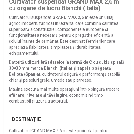
Cultivator suspendat GRAND MAX 2,6 m
cu organe de lucru Bianchi (Italia)
Cultivatorul suspendat
GRAND MAX 2,6 m
este un utilaj
agricol modern, fabricat în Ucraina, care combină calitatea
superioară a construcției, componentele europene și
funcționalitatea necesară pentru o pregătire eficientă a
solului înainte de semănat. Este destinat fermierilor care
apreciază fiabilitatea, simplitatea și durabilitatea
echipamentului.
Datorită utilizării
brăzdarelor în formă de C cu dublă spirală
30×30 mm marca Bianchi (Italia)
și
sapei tip săgeată
Bellota (Spania)
, cultivatorul asigură o performanță stabilă
chiar și pe soluri grele, umede sau pietroase.
Mașina execută mai multe operațiuni într-o singură trecere –
afânare, nivelare și tăvălugire
, economisind timp,
combustibil și uzura tractorului.
DESTINAȚIE
Cultivatorul GRAND MAX 2,6 m este proiectat pentru: