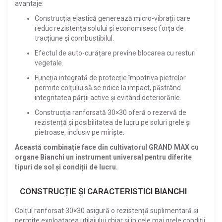
avantaje:
Construcția elastică generează micro-vibrații care
reduc rezistența solului și economisesc forța de
tracțiune și combustibilul.
Efectul de auto-curățare previne blocarea cu resturi
vegetale.
Funcția integrată de protecție împotriva pietrelor
permite colțului să se ridice la impact, păstrând
integritatea părții active și evitând deteriorările.
Construcția ranforsată 30×30 oferă o rezervă de
rezistență și posibilitatea de lucru pe soluri grele și
pietroase, inclusiv pe miriște.
Această combinație face din cultivatorul GRAND MAX cu
organe Bianchi un instrument universal pentru diferite
tipuri de sol și condiții de lucru.
CONSTRUCȚIE ȘI CARACTERISTICI BIANCHI
Colțul ranforsat 30×30 asigură o rezistență suplimentară și
permite exploatarea utilajului chiar și în cele mai grele condiții.