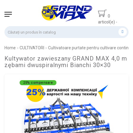
0
articol(e) -
0.00 lei
Home
CULTIVATORI
Cultivatoare purtate pentru cultivare continu
Kultywator zawieszany GRAND MAX 4,0 m
zębami dwuspiralnymi Bianchi 30×30
25% compensare