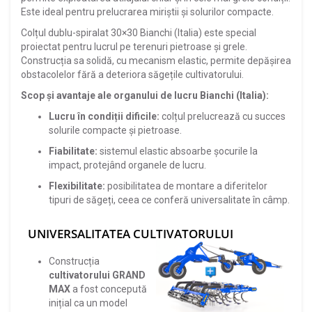
Este ideal pentru prelucrarea miriștii și solurilor compacte.
Colțul dublu-spiralat 30×30 Bianchi (Italia) este special
proiectat pentru lucrul pe terenuri pietroase și grele.
Construcția sa solidă, cu mecanism elastic, permite depășirea
obstacolelor fără a deteriora săgețile cultivatorului.
Scop și avantaje ale organului de lucru Bianchi (Italia):
Lucru în condiții dificile:
colțul prelucrează cu succes
solurile compacte și pietroase.
Fiabilitate:
sistemul elastic absoarbe șocurile la
impact, protejând organele de lucru.
Flexibilitate:
posibilitatea de montare a diferitelor
tipuri de săgeți, ceea ce conferă universalitate în câmp.
UNIVERSALITATEA CULTIVATORULUI
Construcția
cultivatorului GRAND
MAX
a fost concepută
inițial ca un model