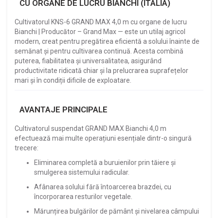
CU ORGANE DE LUCRU BIANCHI (ITALIA)
Cultivatorul KNS-6 GRAND MAX 4,0 m cu organe de lucru
Bianchi | Producător – Grand Max — este un utilaj agricol
modern, creat pentru pregătirea eficientă a solului înainte de
semănat și pentru cultivarea continuă. Acesta combină
puterea, fiabilitatea și universalitatea, asigurând
productivitate ridicată chiar și la prelucrarea suprafețelor
mari și în condiții dificile de exploatare.
AVANTAJE PRINCIPALE
Cultivatorul suspendat GRAND MAX Bianchi 4,0 m
efectuează mai multe operațiuni esențiale dintr-o singură
trecere:
Eliminarea completă a buruienilor prin tăiere și
smulgerea sistemului radicular.
Afânarea solului fără întoarcerea brazdei, cu
încorporarea resturilor vegetale.
Mărunțirea bulgărilor de pământ și nivelarea câmpului