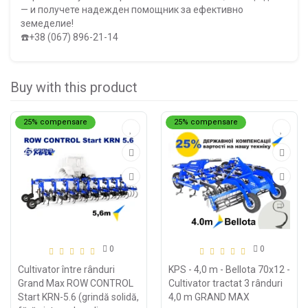
— и получете надежден помощник за ефективно
земеделие!
☎️
+38 (067) 896-21-14
Buy with this product
25% compensare
25% compensare
0
0
Cultivator între rânduri
KPS - 4,0 m - Bellota 70х12 -
Grand Max ROW CONTROL
Cultivator tractat 3 rânduri
Start KRN-5.6 (grindă solidă,
4,0 m GRAND MAX