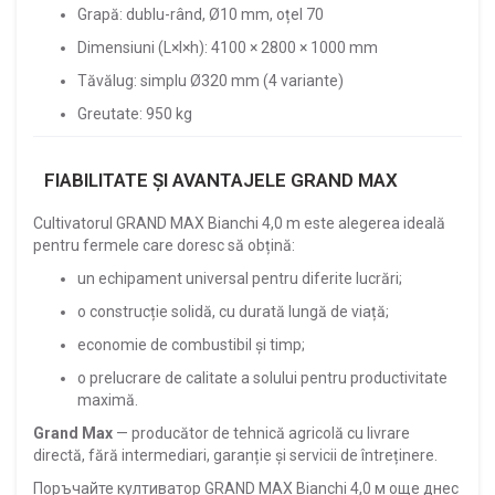
Grapă: dublu-rând, Ø10 mm, oțel 70
Dimensiuni (L×l×h): 4100 × 2800 × 1000 mm
Tăvălug: simplu Ø320 mm (4 variante)
Greutate: 950 kg
FIABILITATE ȘI AVANTAJELE GRAND MAX
Cultivatorul GRAND MAX Bianchi 4,0 m este alegerea ideală
pentru fermele care doresc să obțină:
un echipament universal pentru diferite lucrări;
o construcție solidă, cu durată lungă de viață;
economie de combustibil și timp;
o prelucrare de calitate a solului pentru productivitate
maximă.
Grand Max
— producător de tehnică agricolă cu livrare
directă, fără intermediari, garanție și servicii de întreținere.
Поръчайте култиватор GRAND MAX Bianchi 4,0 м още днес