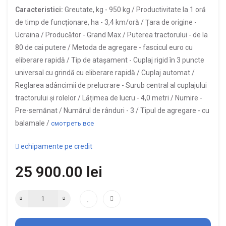
Caracteristici:
Greutate, kg -
950 kg /
Productivitate la 1 oră
de timp de funcționare, ha -
3,4 km/oră /
Țara de origine -
Ucraina /
Producător -
Grand Max /
Puterea tractorului -
de la
80 de cai putere /
Metoda de agregare -
fascicul euro cu
eliberare rapidă /
Tip de atașament -
Cuplaj rigid în 3 puncte
universal cu grindă cu eliberare rapidă / Cuplaj automat /
Reglarea adâncimii de prelucrare -
Surub central al cuplajului
tractorului și rolelor /
Lățimea de lucru -
4,0 metri /
Numire -
Pre-semănat /
Numărul de rânduri -
3 /
Tipul de agregare -
cu
balamale /
смотреть все
echipamente pe credit
25 900.00 lei