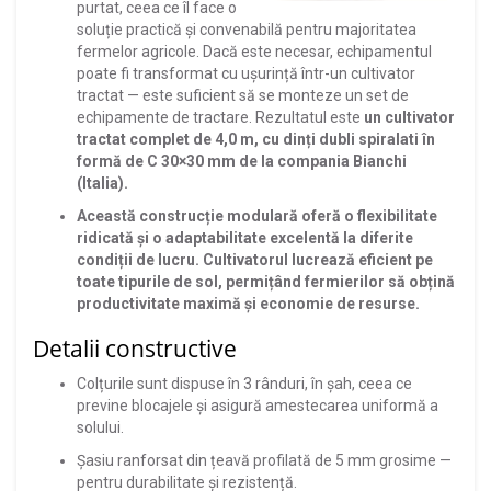
purtat, ceea ce îl face o
soluție practică și convenabilă pentru majoritatea
fermelor agricole. Dacă este necesar, echipamentul
poate fi transformat cu ușurință într-un cultivator
tractat — este suficient să se monteze un set de
echipamente de tractare. Rezultatul este
un cultivator
tractat complet de 4,0 m, cu dinți dubli spiralati în
formă de C 30×30 mm de la compania Bianchi
(Italia).
Această construcție modulară oferă o flexibilitate
ridicată și o adaptabilitate excelentă la diferite
condiții de lucru. Cultivatorul lucrează eficient pe
toate tipurile de sol, permițând fermierilor să obțină
productivitate maximă și economie de resurse.
Detalii constructive
Colțurile sunt dispuse în 3 rânduri, în șah, ceea ce
previne blocajele și asigură amestecarea uniformă a
solului.
Șasiu ranforsat din țeavă profilată de 5 mm grosime —
pentru durabilitate și rezistență.