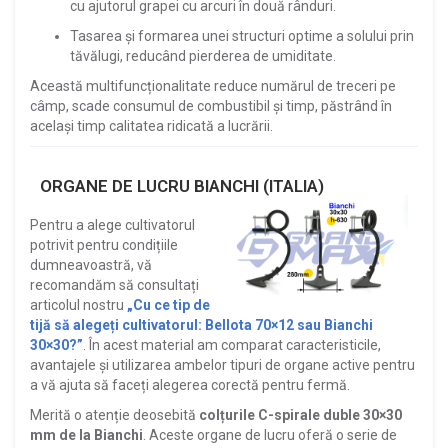
cu ajutorul grapei cu arcuri în două rânduri.
Tasarea și formarea unei structuri optime a solului prin
tăvălugi, reducând pierderea de umiditate.
Această multifuncționalitate reduce numărul de treceri pe
câmp, scade consumul de combustibil și timp, păstrând în
același timp calitatea ridicată a lucrării.
ORGANE DE LUCRU BIANCHI (ITALIA)
Pentru a alege cultivatorul
potrivit pentru condițiile
dumneavoastră, vă
recomandăm să consultați
articolul nostru
„Cu ce tip de
tijă să alegeți cultivatorul: Bellota 70×12 sau Bianchi
30×30?”
. În acest material am comparat caracteristicile,
avantajele și utilizarea ambelor tipuri de organe active pentru
a vă ajuta să faceți alegerea corectă pentru fermă.
Merită o atenție deosebită
colțurile C-spirale duble 30×30
mm de la Bianchi
. Aceste organe de lucru oferă o serie de