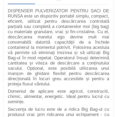
DISPENSER PULVERIZATOR PENTRU SACI DE
RUNSA este un dispozitiv portabil simplu, compact,
eficient, utilizat pentru descărcarea controlată
parțială sau completă a containerelor moi (big bag)
cu materiale granulare, vrac și fin-cristaline. Cu el,
descărcarea marelui ego devine mult mai
convenabilă datorită capacității de a închide
containerul la momentul potrivit. Folosirea acestuia
vă permite să eliminați trezirea și să utilizați Big
Bag-ul în mod repetat. Operatorul însuși determină
cantitatea și viteza de descărcare a conținutului
sacului. Opțional, este posibilă utilizarea unui
manșon de ghidare flexibil pentru descărcarea
direcțională în locuri greu accesibile și pentru a
proteja fluxul vântului.
Domeniul de aplicare este agricol, constructii,
chimic, alimentar, energetic. Ideal pentru lucrul cu
semințe.
Secvența de lucru este de a ridica Big Bag-ul cu
produsul vrac prin ridicarea unui echipament - cu