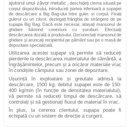
ajutorul unui zăvor metalic
, deschideți clema situată pe
corpul dispozitivului, introduceți partea inferioară a supapei
de descărcare a Big Bag-ului între guler. si corpul. Fixați
gulerul cu un zăvor, dezlegați frânghia de strângere de pe
supapa Big Bag.
Dacă este necesar, atașați manșonul de
ghidare folosind conexiuni cu șuruburi. Efectuați
descărcarea dozată a produsului. Deconectați manșonul de
ghidare și aruncați recipientul pe pământ sau pe o masă de
depozitare specializată.
Utilizarea acestei supape vă permite să reduceți
pierderile la descărcarea materialului de sămânță, a
îngrășămintelor, precum și a oricăror materiale vrac
în condițiile câmpului sau zonei de depozitare.
Ușurință în exploatare și greutate admisă la
descărcare, 1500 kg; debitul supapei este de 150-
400 kg/min (în funcție de densitatea materialului),
vă permite să reduceți timpul de descărcare, să
controlați și să gestionați fluxul de material în vrac.
În plus, la cererea clientului, supapa poate fi
echipată cu un sistem de direcție a curgerii.