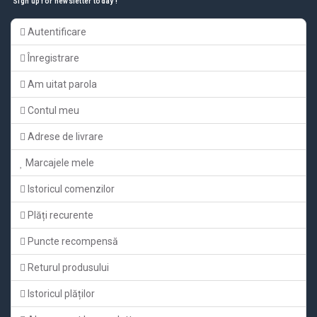
Sign up for newsletter today !
Autentificare
Înregistrare
Am uitat parola
Contul meu
Adrese de livrare
Marcajele mele
Istoricul comenzilor
Plăți recurente
Puncte recompensă
Returul produsului
Istoricul plăților