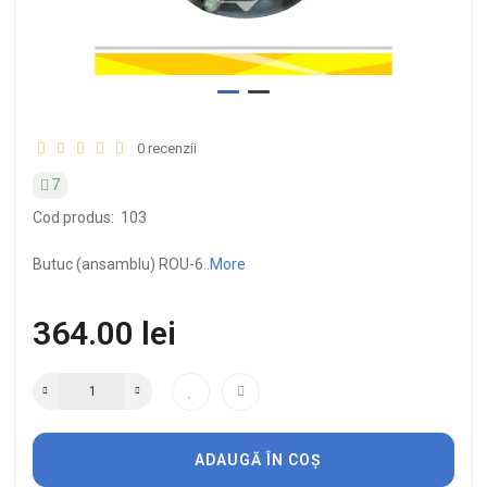
0 recenzii
7
Cod produs:
103
Butuc (ansamblu) ROU-6..
More
364.00 lei
ADAUGĂ ÎN COȘ