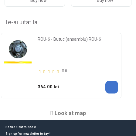
Buy now
Buy now
Te-ai uitat la
ROU-6 - Butuc (ansamblu) ROU-6
0
364.00 lei
Look at map
Be the First to Know.
Sign up for newsletter today !