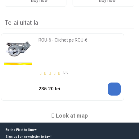
Buy now
Buy now
Te-ai uitat la
ROU-6 - Clichet pe ROU-6
0
235.20 lei
Look at map
Be the First to Know.
Sign up for newsletter today !