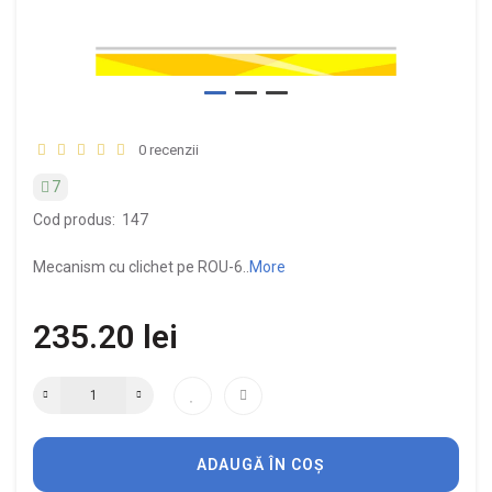
0 recenzii
7
Cod produs:
147
Mecanism cu clichet pe ROU-6..
More
235.20 lei
ADAUGĂ ÎN COȘ