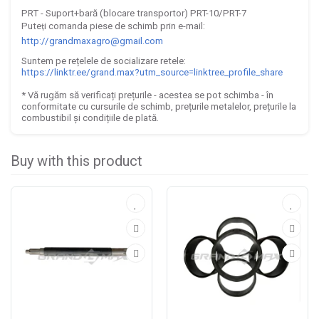
PRT - Suport+bar
ă
(blocare transportor) PRT-10/PRT-7
Pute
i comanda piese de schimb prin e-mail:
ț
http://grandmaxagro@gmail.com
Suntem pe re
ț
elele de socializare retele:
https://linktr.ee/grand.max?utm_source=linktree_profile_share
* V
ă
rug
ă
m s
ă
verifica
ț
i pre
ț
urile - acestea se pot schimba -
î
n
conformitate cu cursurile de schimb, pre
ț
urile metalelor, pre
ț
urile la
combustibil
ș
i condi
ț
iile de plat
ă
.
Buy with this product