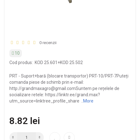
0 recenzii
10
Cod produs:
KOD 25.601+KOD 25.502
PRT - Suport+bară (blocare transportor) PRT-10/PRT-7Puteți
comanda piese de schimb prin e-mail:
http://grandmaxagro@gmail.comSuntem pe rețelele de
socializare retele: https://linktr.ee/grand.max?
utm_source=linktree_profile_share ..
More
8.82 lei