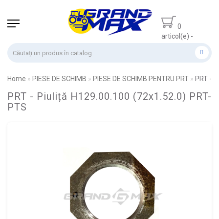
0
articol(e) -
0.00 lei
Home
PIESE DE SCHIMB
PIESE DE SCHIMB PENTRU PRT
PRT - P
PRT - Piuliță H129.00.100 (72x1.52.0) PRT-
PTS