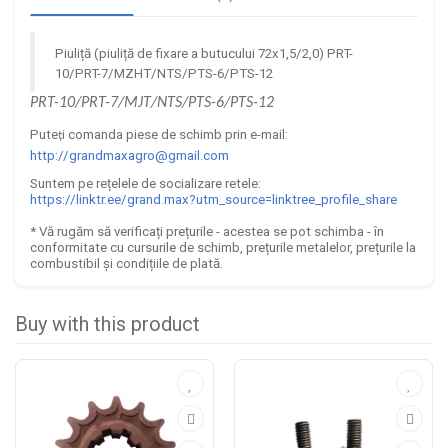
Piuli
ță
(piuli
ță
de fixare a butucului 72x1,5/2,0) PRT-
10/PRT-7/MZHT/NTS/PTS-6/PTS-12
PRТ-10/PRТ-7/МJТ/NТS/PТS-6/PТS-12
Pute
i comanda piese de schimb prin e-mail:
ț
http://grandmaxagro@gmail.com
Suntem pe re
ț
elele de socializare retele:
https://linktr.ee/grand.max?utm_source=linktree_profile_share
* V
ă
rug
ă
m s
ă
verifica
ț
i pre
ț
urile - acestea se pot schimba -
î
n
conformitate cu cursurile de schimb, pre
ț
urile metalelor, pre
ț
urile la
combustibil
ș
i condi
ț
iile de plat
ă
.
Buy with this product