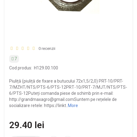
0 recenzii
7
Cod produs:
Н129.00.100
Piuliță (piuliță de fixare a butucului 72x1,5/2,0) PRT-10/PRT-
7/MZHT/NTS/PTS-6/PTS-12PRТ-10/PRТ-7/МJТ/NТS/PТS-
6/PТS-12Puteți comanda piese de schimb prin e-mail:
http://grandmaxagro@gmail.comSuntem pe rețelele de
socializare retele: https://linkt..
More
29.40 lei