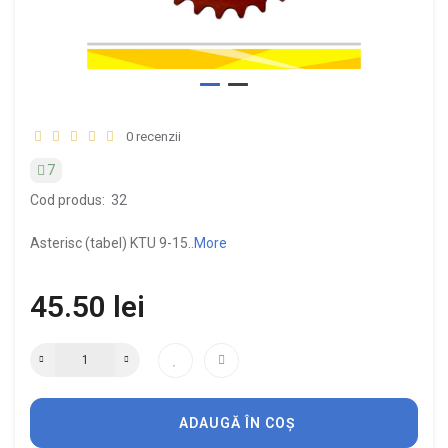
0 recenzii
7
Cod produs:
32
Asterisc (tabel) KTU 9-15..
More
45.50 lei
ADAUGĂ ÎN COȘ