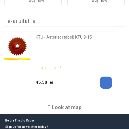
Buy now
Buy now
Te-ai uitat la
KTU - Asterisc (tabel) KTU 9-15
0
45.50 lei
Look at map
Be the First to Know.
Sign up for newsletter today !